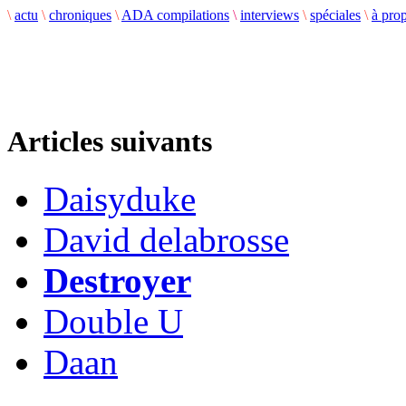
\
actu
\
chroniques
\
ADA compilations
\
interviews
\
spéciales
\
à pro
Articles suivants
Daisyduke
David delabrosse
Destroyer
Double U
Daan