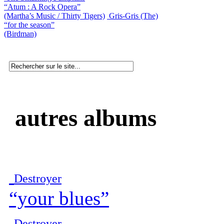
“Atum : A Rock Opera”
(Martha’s Music / Thirty Tigers)
Gris-Gris (The)
“for the season”
(Birdman)
autres albums
Destroyer
“your blues”
Destroyer