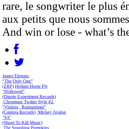
rare, le songwriter le plus 
aux petits que nous sommes
And win or lose - what’s the
James Eleganz
“The Only One”
(ZRP)
Helium Horse Fly
“Hollowed”
(Dipole Experiment Records)
Chronique Twitter Style #2.
“Violens ; Rumspringa”
(Cantora Records)
Mickey Avalon
“S/t”
(Shoot To Kill Music)
The Smashing Pumpkins