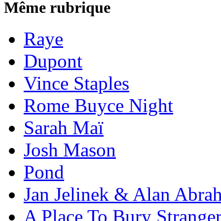
Même rubrique
Raye
Dupont
Vince Staples
Rome Buyce Night
Sarah Maï
Josh Mason
Pond
Jan Jelinek & Alan Abra
A Place To Bury Strange