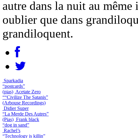
autre dans la nuit au même 
oublier que dans grandiloque
grandiloquent.
Sparkadia
“postcards”
(pias)
Acetate Zero
““Civilize The Satanis”
(Arbouse Recordings)
Didier Super
“La Merde Des Autres”
(Pias)
Frank black
“dog in sand”
Rachel’s
“Technology is killin”