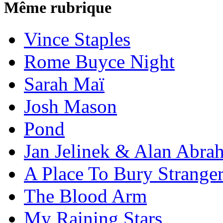
Même rubrique
Vince Staples
Rome Buyce Night
Sarah Maï
Josh Mason
Pond
Jan Jelinek & Alan Abra
A Place To Bury Strange
The Blood Arm
My Raining Stars