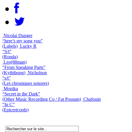
Nicolai Dunger
“here’s my song you”
(Labels)
Lucky R
“S/t”
(Ronda)
Leo(88man)
“From Speaking Parts”
(Kythibong)
Nicholson
“s/t”
(Les chroniques sonores)
Monika
“Secret in the Dark”
(Other Music Recording Co / Fat Possum)
Chafouin
“In C”
(Epicericords)