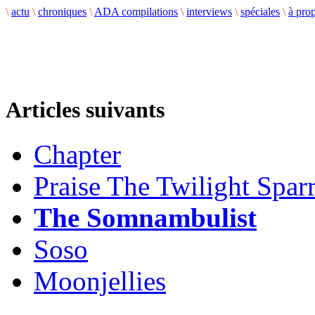
\
actu
\
chroniques
\
ADA compilations
\
interviews
\
spéciales
\
à pro
Articles suivants
Chapter
Praise The Twilight Spar
The Somnambulist
Soso
Moonjellies