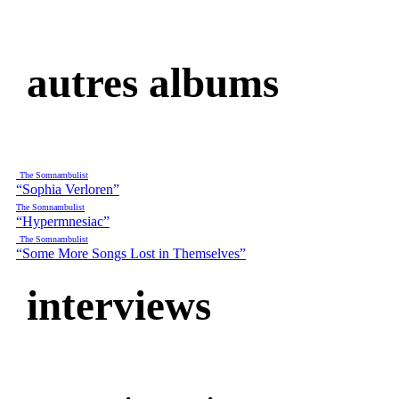
autres albums
The Somnambulist
“Sophia Verloren”
The Somnambulist
“Hypermnesiac”
The Somnambulist
“Some More Songs Lost in Themselves”
interviews