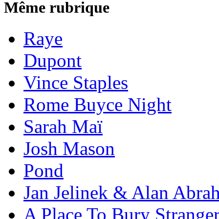
Même rubrique
Raye
Dupont
Vince Staples
Rome Buyce Night
Sarah Maï
Josh Mason
Pond
Jan Jelinek & Alan Abra
A Place To Bury Strange