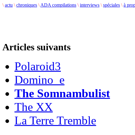
\
actu
\
chroniques
\
ADA compilations
\
interviews
\
spéciales
\
à pro
Articles suivants
Polaroid3
Domino_e
The Somnambulist
The XX
La Terre Tremble