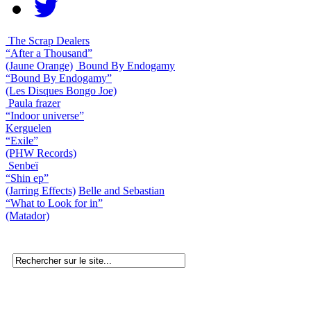
The Scrap Dealers
“After a Thousand”
(Jaune Orange)
Bound By Endogamy
“Bound By Endogamy”
(Les Disques Bongo Joe)
Paula frazer
“Indoor universe”
Kerguelen
“Exile”
(PHW Records)
Senbeï
“Shin ep”
(Jarring Effects)
Belle and Sebastian
“What to Look for in”
(Matador)