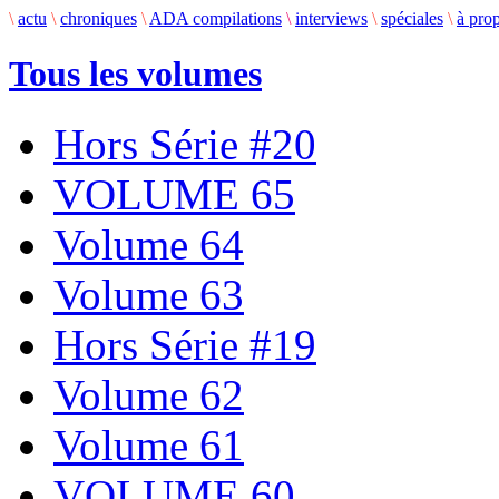
\
actu
\
chroniques
\
ADA compilations
\
interviews
\
spéciales
\
à pro
Tous les volumes
Hors Série #20
VOLUME 65
Volume 64
Volume 63
Hors Série #19
Volume 62
Volume 61
VOLUME 60