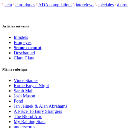
\
actu
\
chroniques
\
ADA compilations
\
interviews
\
spéciales
\
à pro
Articles suivants
Infadels
Frog eyes
Senor coconut
Deschannel
Clara Clara
Même rubrique
Vince Staples
Rome Buyce Night
Sarah Maï
Josh Mason
Pond
Jan Jelinek & Alan Abrahams
A Place To Bury Strangers
The Blood Arm
My Raining Stars
underscores