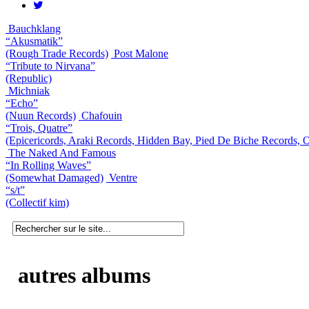
Bauchklang
“Akusmatik”
(Rough Trade Records)
Post Malone
“Tribute to Nirvana”
(Republic)
Michniak
“Echo”
(Nuun Records)
Chafouin
“Trois, Quatre”
(Epicericords, Araki Records, Hidden Bay, Pied De Biche Records, 
The Naked And Famous
“In Rolling Waves”
(Somewhat Damaged)
Ventre
“s/t”
(Collectif kim)
autres albums