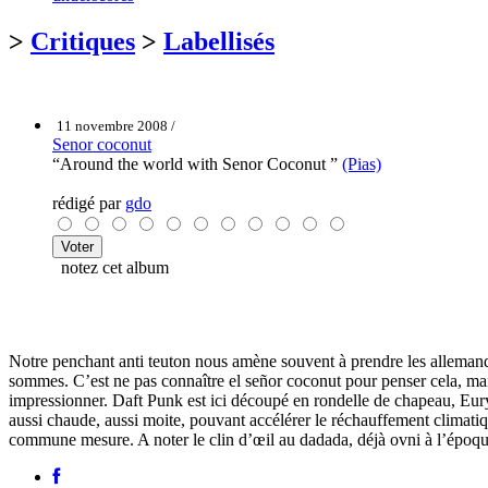
>
Critiques
>
Labellisés
11 novembre 2008 /
Senor coconut
“Around the world with Senor Coconut ”
(Pias)
rédigé par
gdo
notez cet album
Notre penchant anti teuton nous amène souvent à prendre les allemands po
sommes. C’est ne pas connaître el señor coconut pour penser cela, mait
impressionner. Daft Punk est ici découpé en rondelle de chapeau, Euryt
aussi chaude, aussi moite, pouvant accélérer le réchauffement climatiqu
commune mesure. A noter le clin d’œil au dadada, déjà ovni à l’époque d