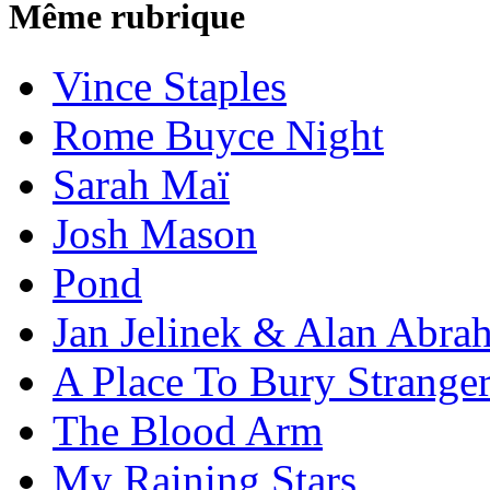
Même rubrique
Vince Staples
Rome Buyce Night
Sarah Maï
Josh Mason
Pond
Jan Jelinek & Alan Abra
A Place To Bury Strange
The Blood Arm
My Raining Stars