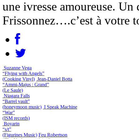
une ivresse amoureuse. Un 
Frissonnez….c’est à votre t
Suzanne Vega
“Flying with Angels”
(Cooking Vinyl)
Jean-Daniel Botta
“Ammi-Majus : Grand”
(Le Saule)
Niagara Falls
“Barrel vault”
(honeymoon music)
I Speak Machine
“War”
(ISM records)
Boyarin
“s/t”
(Figurines Music)
Feu Robertson