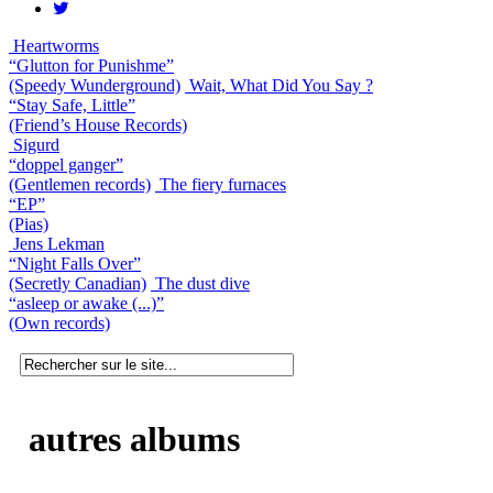
Heartworms
“Glutton for Punishme”
(Speedy Wunderground)
Wait, What Did You Say ?
“Stay Safe, Little”
(Friend’s House Records)
Sigurd
“doppel ganger”
(Gentlemen records)
The fiery furnaces
“EP”
(Pias)
Jens Lekman
“Night Falls Over”
(Secretly Canadian)
The dust dive
“asleep or awake (...)”
(Own records)
autres albums