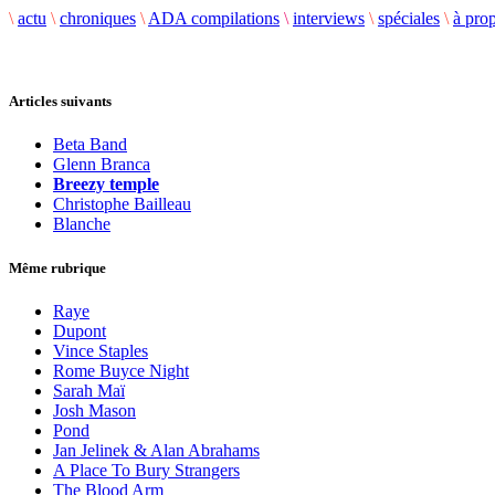
\
actu
\
chroniques
\
ADA compilations
\
interviews
\
spéciales
\
à pro
Articles suivants
Beta Band
Glenn Branca
Breezy temple
Christophe Bailleau
Blanche
Même rubrique
Raye
Dupont
Vince Staples
Rome Buyce Night
Sarah Maï
Josh Mason
Pond
Jan Jelinek & Alan Abrahams
A Place To Bury Strangers
The Blood Arm