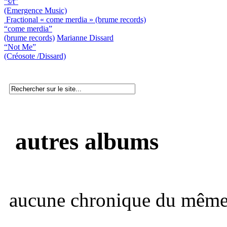
“s/t”
(Emergence Music)
Fractional « come merdia » (brume records)
“come merdia”
(brume records)
Marianne Dissard
“Not Me”
(Créosote /Dissard)
autres albums
aucune chronique du même 