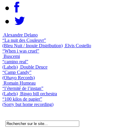
Alexandre Delano
“La nuit des Couleuvr”
(Bleu Nuit / Inouïe Distribution)
Elvis Costello
“When i was cruel”
Buscemi
“camino real”
(Labels)
Double Deuce
“Camp Candy”
(Ohayo Records)
Romain Humeau
“l’éternité de l’instan”
(Labels)
Bingo bill orchestra
“100 kilos de papier”
(Sorry but home recording)