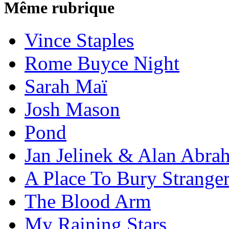
Même rubrique
Vince Staples
Rome Buyce Night
Sarah Maï
Josh Mason
Pond
Jan Jelinek & Alan Abra
A Place To Bury Strange
The Blood Arm
My Raining Stars