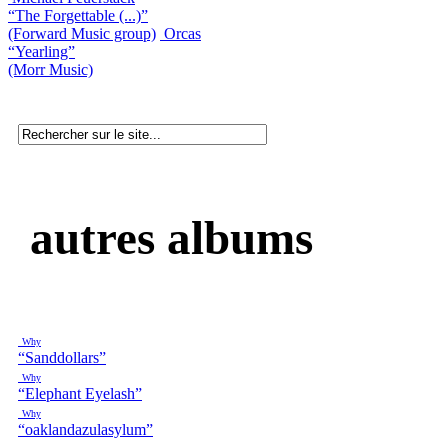
“The Forgettable (...)”
(Forward Music group)
Orcas
“Yearling”
(Morr Music)
autres albums
Why
“Sanddollars”
Why
“Elephant Eyelash”
Why
“oaklandazulasylum”