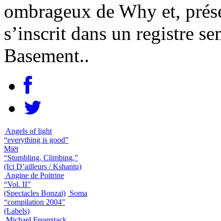
ombrageux de Why et, prés
s’inscrit dans un registre s
Basement..
Angels of light
“everything is good”
Miët
“Stumbling, Climbing,”
(Ici D’ailleurs / Kshantu)
Angine de Poitrine
“Vol. II”
(Spectacles Bonzaï)
Soma
“compilation 2004”
(Labels)
Michael Feuerstack