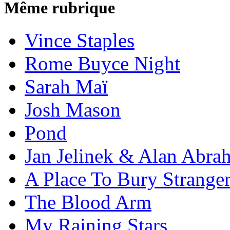
Même rubrique
Vince Staples
Rome Buyce Night
Sarah Maï
Josh Mason
Pond
Jan Jelinek & Alan Abra
A Place To Bury Strange
The Blood Arm
My Raining Stars