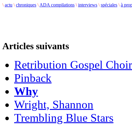
\
actu
\
chroniques
\
ADA compilations
\
interviews
\
spéciales
\
à pro
Articles suivants
Retribution Gospel Choi
Pinback
Why
Wright, Shannon
Trembling Blue Stars