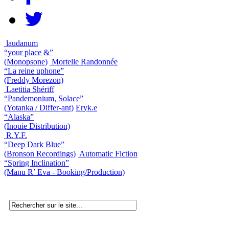
laudanum
“your place &”
(Monopsone)
Mortelle Randonnée
“La reine uphone”
(Freddy Morezon)
Laetitia Shériff
“Pandemonium, Solace”
(Yotanka / Differ-ant)
Eryk.e
“Alaska”
(Inouie Distribution)
R.Y.F.
“Deep Dark Blue”
(Bronson Recordings)
Automatic Fiction
“Spring Inclination”
(Manu R’ Eva - Booking/Production)