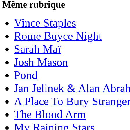
Même rubrique
Vince Staples
Rome Buyce Night
Sarah Maï
Josh Mason
Pond
Jan Jelinek & Alan Abra
A Place To Bury Strange
The Blood Arm
My Raining Stars