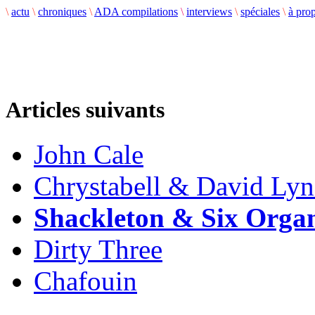
\
actu
\
chroniques
\
ADA compilations
\
interviews
\
spéciales
\
à pro
Articles suivants
John Cale
Chrystabell & David Ly
Shackleton & Six Orga
Dirty Three
Chafouin