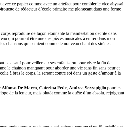
t avec ce papier comme avec un artefact pour combler le vice abyssal
 pirouette de rédacteur d’école primaire me plongeant dans une forme
on corps reproduire de façon étonnante la manifestation décrite dans
eau qui pourrait être une des pièces musicales à entrer dans mon
ar des chansons qui seraient comme le nouveau chant des sirènes.
ut pas, sauf pour veiller sur ses enfants, ou pour vivre la fin de
omme le chainon manquant pour aborder une vie sans fin sans peur et
olie à bras le corps, la serrant contre soi dans un geste d’amour à la
r
Alfonso De Marco
,
Caterina Fede
,
Andrea Serrapiglio
pour les
oge de la lenteur, mais plutôt comme la quête d’un absolu, rejoignant
s moins serein, mais tout aussi attirant, comme si un fil invisible et