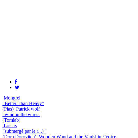
Mongrel
“Better Than Heavy”
(Pias)
Patrick wolf
“wind in the wires”
(Tomlab)
Loisirs
“submergé par le (...)”
(Dora Dorovitch)
Wooden Wand and the Vanishing Voice