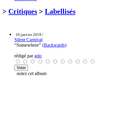
>
Critiques
>
Labellisés
16 janvier 2019 /
Silent Carnival
“Somewhere”
(Backwards)
rédigé par
gdo
notez cet album