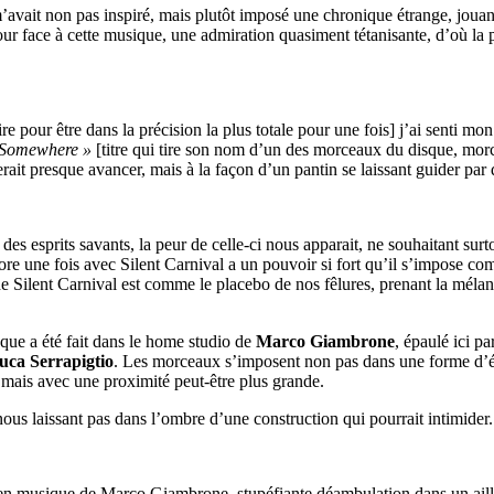
avait non pas inspiré, mais plutôt imposé une chronique étrange, jouan
ur face à cette musique, une admiration quasiment tétanisante, d’où la
re pour être dans la précision la plus totale pour une fois] j’ai senti m
 Somewhere »
[titre qui tire son nom d’un des morceaux du disque, morc
ferait presque avancer, mais à la façon d’un pantin se laissant guider p
es esprits savants, la peur de celle-ci nous apparait, ne souhaitant surto
re une fois avec Silent Carnival a un pouvoir si fort qu’il s’impose c
 de Silent Carnival est comme le placebo de nos fêlures, prenant la mélanc
que a été fait dans le home studio de
Marco Giambrone
, épaulé ici pa
uca Serrapigtio
. Les morceaux s’imposent non pas dans une forme d’él
 mais avec une proximité peut-être plus grande.
ous laissant pas dans l’ombre d’une construction qui pourrait intimider.
 en musique de Marco Giambrone, stupéfiante déambulation dans un ailleur