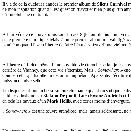
Il y a de ce la quelques années le premier album de
Silent Carnival
m’
de mon inspiration quand il est question d’avouer bien plus qu’un amo
d’immobilisme contraint.
À l’arrivée de ce nouvel opus sorti fin 2018 [le jour de mon anniversai
cette première chronique. Mais là où le premier album m’avait figé,
«
panthéon quand il sera l’heure de faire l’état des lieux d’une vie) me 
À l’heure où l’idée même d’une possible vie éternelle se fait jour dans d
carrière de Vianney, que cette vie s’éternise. Mais
« Somewhere »
enco
crainte, celui qui habille un décorum inquiétant. Apaisante, l’écriture
puissance universelle.
Le disque est d’une richesse sonore étonnante quand on sait que le dis
habitués ainsi que par
Stefano De ponti
,
Luca Swanz Andriolo
et
L
en cela les travaux d’un
Mark Hollis
, avec certes moins d’envergure,
« Somewhere »
est une œuvre grandiose, mais jamais sclérosante, ne n
Un morceau comme
« Calvary »
en dit long sur la qualité de metteur