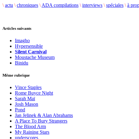
\
actu
\
chroniques
\
ADA compilations
\
interviews
\
spéciales
\
à pro
Articles suivants
Imagho
Hypersensible
Silent Carnival
Moustache Museum
Binidu
Même rubrique
Vince Staples
Rome Buyce Night
Sarah Maï
Josh Mason
Pond
Jan Jelinek & Alan Abrahams
A Place To Bury Strangers
The Blood Arm
My Raining Stars
underscores