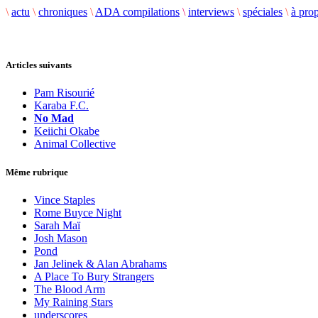
\
actu
\
chroniques
\
ADA compilations
\
interviews
\
spéciales
\
à pro
Articles suivants
Pam Risourié
Karaba F.C.
No Mad
Keiichi Okabe
Animal Collective
Même rubrique
Vince Staples
Rome Buyce Night
Sarah Maï
Josh Mason
Pond
Jan Jelinek & Alan Abrahams
A Place To Bury Strangers
The Blood Arm
My Raining Stars
underscores