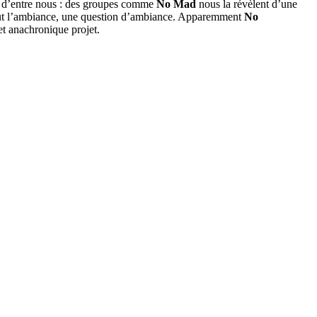
n d’entre nous : des groupes comme
No Mad
nous la révèlent d’une
surtout l’ambiance, une question d’ambiance. Apparemment
No
 et anachronique projet.