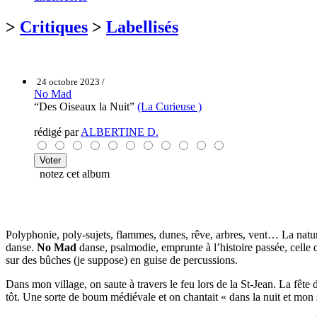
>
Critiques
>
Labellisés
24 octobre 2023 /
No Mad
“Des Oiseaux la Nuit”
(La Curieuse )
rédigé par
ALBERTINE D.
notez cet album
Polyphonie, poly-sujets, flammes, dunes, rêve, arbres, vent… La natu
danse.
No Mad
danse, psalmodie, emprunte à l’histoire passée, celle du
sur des bûches (je suppose) en guise de percussions.
Dans mon village, on saute à travers le feu lors de la St-Jean. La fête 
tôt. Une sorte de boum médiévale et on chantait « dans la nuit et mon s