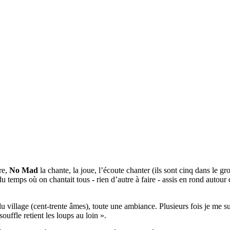
re,
No Mad
la chante, la joue, l’écoute chanter (ils sont cinq dans le g
 temps où on chantait tous - rien d’autre à faire - assis en rond autour 
du village (cent-trente âmes), toute une ambiance. Plusieurs fois je me s
ouffle retient les loups au loin ».