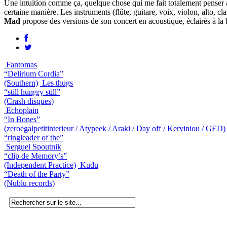
Une intuition comme ça, quelque chose qui me fait totalement penser
certaine manière. Les instruments (flûte, guitare, voix, violon, alto, 
Mad
propose des versions de son concert en acoustique, éclairés à la b
Fantomas
“Delirium Cordia”
(Southern)
Les thugs
“still hungry still”
(Crash disques)
Echoplain
“In Bones”
(zeroegalpetitinterieur / Atypeek / Araki / Day off / Kerviniou / GED)
“ringleader of the”
Serguei Spoutnik
“clip de Memory’s”
(Independent Practice)
Kudu
“Death of the Party”
(Nublu records)