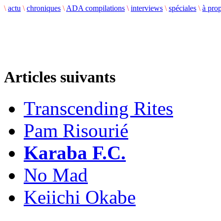
\
actu
\
chroniques
\
ADA compilations
\
interviews
\
spéciales
\
à pro
Articles suivants
Transcending Rites
Pam Risourié
Karaba F.C.
No Mad
Keiichi Okabe