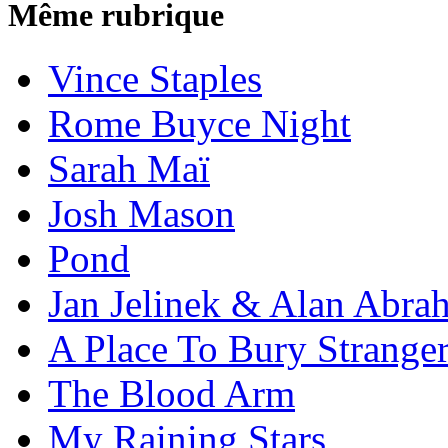
Même rubrique
Vince Staples
Rome Buyce Night
Sarah Maï
Josh Mason
Pond
Jan Jelinek & Alan Abra
A Place To Bury Strange
The Blood Arm
My Raining Stars