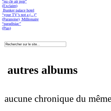
“nu cle air pop”
(Exclaim)
Bunker palace hotel
“your TV’s not a (...)”
(Paranoise)
Millionaire
“paradisiac”
(Pias)
autres albums
aucune chronique du même 