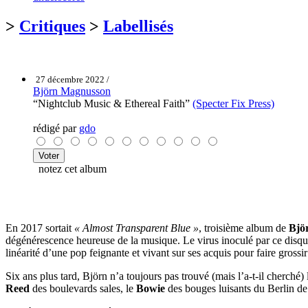
>
Critiques
>
Labellisés
27 décembre 2022 /
Björn Magnusson
“Nightclub Music & Ethereal Faith”
(Specter Fix Press)
rédigé par
gdo
notez cet album
En 2017 sortait
« Almost Transparent Blue »
, troisième album de
Bjö
dégénérescence heureuse de la musique. Le virus inoculé par ce disque c
linéarité d’une pop feignante et vivant sur ses acquis pour faire grossir
Six ans plus tard, Björn n’a toujours pas trouvé (mais l’a-t-il cherch
Reed
des boulevards sales, le
Bowie
des bouges luisants du Berlin d