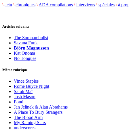
\
actu
\
chroniques
\
ADA compilations
\
interviews
\
spéciales
\
à pro
Articles suivants
The Somnambulist
Savana Funk
Björn Magnusson
Kat Onoma
No Tongues
Même rubrique
Vince Staples
Rome Buyce Night
Sarah Maï
Josh Mason
Pond
Jan Jelinek & Alan Abrahams
A Place To Bury Strangers
The Blood Arm
My Raining Stars
underscores