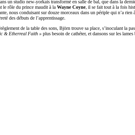
ans un studio new-yorkais transformé en salle de bal, que dans la dernière
t le rôle du prince maudit à la
Wayne Coyne
, il se fait tout à la foi
imante, nous conduisant sur douze morceaux dans un périple qui n’a rien
eté des débuts de l’apprentissage.
érèglement de la table des sons, Björn trouve sa place, s’inoculant la pass
c & Etherreal Faith »
plus besoin de cathéter, et dansons sur les lames