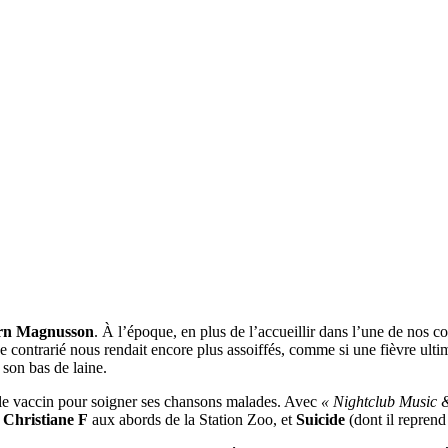
rn Magnusson
. À l’époque, en plus de l’accueillir dans l’une de nos c
ontrarié nous rendait encore plus assoiffés, comme si une fièvre ultime n
 son bas de laine.
é) le vaccin pour soigner ses chansons malades. Avec
« Nightclub Music &
e
Christiane F
aux abords de la Station Zoo, et
Suicide
(dont il reprend