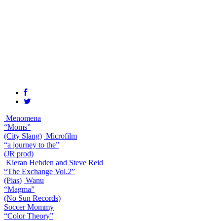
Menomena
“Moms”
(City Slang)
Microfilm
“a journey to the”
(JR prod)
Kieran Hebden and Steve Reid
“The Exchange Vol.2”
(Pias)
Wanu
“Magma”
(No Sun Records)
Soccer Mommy
“Color Theory”