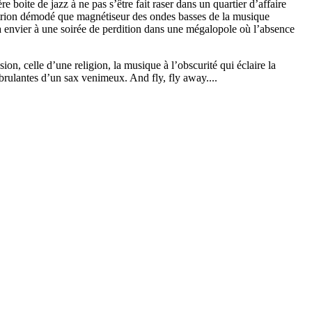
 boite de jazz à ne pas s’être fait raser dans un quartier d’affaire
s histrion démodé que magnétiseur des ondes basses de la musique
 à envier à une soirée de perdition dans une mégalopole où l’absence
ion, celle d’une religion, la musique à l’obscurité qui éclaire la
 brulantes d’un sax venimeux. And fly, fly away....