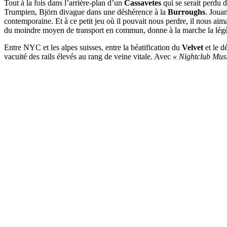
Tout à la fois dans l’arrière-plan d’un
Cassavetes
qui se serait perdu d
Trumpien, Björn divague dans une déshérence à la
Burroughs
. Jouan
contemporaine. Et à ce petit jeu où il pouvait nous perdre, il nous a
du moindre moyen de transport en commun, donne à la marche la légèr
Entre NYC et les alpes suisses, entre la béatification du
Velvet
et le d
vacuité des rails élevés au rang de veine vitale. Avec
« Nightclub Musi