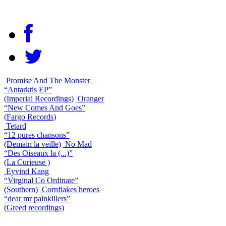
Promise And The Monster
“Antarktis EP”
(Imperial Recordings)
Oranger
“New Comes And Goes”
(Fargo Records)
Tetard
“12 pures chansons”
(Demain la veille)
No Mad
“Des Oiseaux la (...)”
(La Curieuse )
Eyvind Kang
“Virginal Co Ordinate”
(Southern)
Cornflakes heroes
“dear mr painkillers”
(Greed recordings)