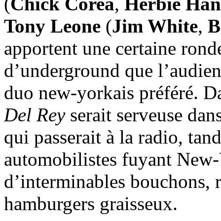
(
Chick Corea
,
Herbie Han
Tony Leone
(
Jim White
,
B
apportent une certaine rond
d’underground que l’audienc
duo new-yorkais préféré. D
Del Rey
serait serveuse dans
qui passerait à la radio, tand
automobilistes fuyant New-
d’interminables bouchons, r
hamburgers graisseux.