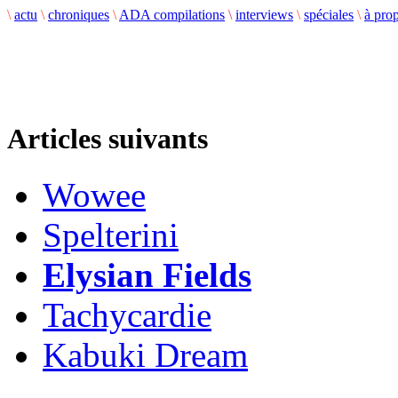
\
actu
\
chroniques
\
ADA compilations
\
interviews
\
spéciales
\
à pro
Articles suivants
Wowee
Spelterini
Elysian Fields
Tachycardie
Kabuki Dream