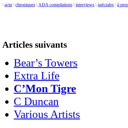
\
actu
\
chroniques
\
ADA compilations
\
interviews
\
spéciales
\
à pro
Articles suivants
Bear’s Towers
Extra Life
C’Mon Tigre
C Duncan
Various Artists