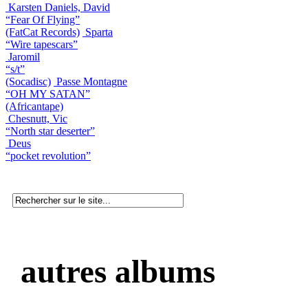
Karsten Daniels, David
“Fear Of Flying”
(FatCat Records)
Sparta
“Wire tapescars”
Jaromil
“s/t”
(Socadisc)
Passe Montagne
“OH MY SATAN”
(Africantape)
Chesnutt, Vic
“North star deserter”
Deus
“pocket revolution”
autres albums