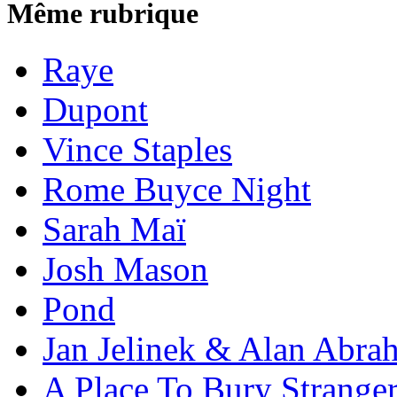
Même rubrique
Raye
Dupont
Vince Staples
Rome Buyce Night
Sarah Maï
Josh Mason
Pond
Jan Jelinek & Alan Abra
A Place To Bury Strange