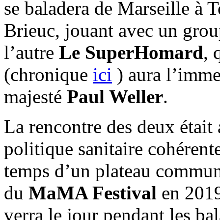
se baladera de Marseille à T
Brieuc, jouant avec un group
l’autre
Le SuperHomard
, 
(chronique
ici
) aura l’imme
majesté
Paul Weller
.
La rencontre des deux était
politique sanitaire cohérente
temps d’un plateau commun 
du
MaMA Festival
en 2019.
verra le jour pendant les ba