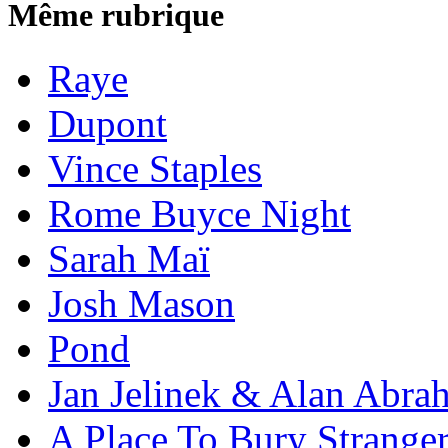
Même rubrique
Raye
Dupont
Vince Staples
Rome Buyce Night
Sarah Maï
Josh Mason
Pond
Jan Jelinek & Alan Abra
A Place To Bury Strange