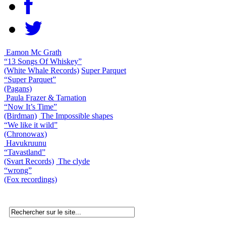
Eamon Mc Grath
“13 Songs Of Whiskey”
(White Whale Records)
Super Parquet
“Super Parquet”
(Pagans)
Paula Frazer & Tarnation
“Now It’s Time”
(Birdman)
The Impossible shapes
“We like it wild”
(Chronowax)
Havukruunu
“Tavastland”
(Svart Records)
The clyde
“wrong”
(Fox recordings)