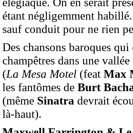
élégiaque. On en serait pre
étant négligemment habillé. 
sauf conduit pour ne rien 
Des chansons baroques qui o
champêtres dans une vallée 
(
La Mesa Motel
(feat
Max 
les fantômes de
Burt Bach
(même
Sinatra
devrait éco
là-haut).
Maxwell Farrington & L