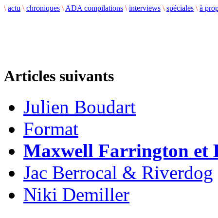
\
actu
\
chroniques
\
ADA compilations
\
interviews
\
spéciales
\
à pro
Articles suivants
Julien Boudart
Format
Maxwell Farrington et
Jac Berrocal & Riverdog
Niki Demiller