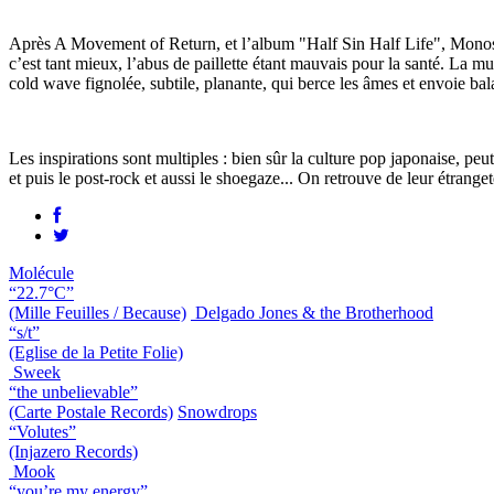
Après A Movement of Return, et l’album "Half Sin Half Life", Monospon
c’est tant mieux, l’abus de paillette étant mauvais pour la santé. La
cold wave fignolée, subtile, planante, qui berce les âmes et envoie bal
Les inspirations sont multiples : bien sûr la culture pop japonaise, peut
et puis le post-rock et aussi le shoegaze... On retrouve de leur étran
Molécule
“22.7°C”
(Mille Feuilles / Because)
Delgado Jones & the Brotherhood
“s/t”
(Eglise de la Petite Folie)
Sweek
“the unbelievable”
(Carte Postale Records)
Snowdrops
“Volutes”
(Injazero Records)
Mook
“you’re my energy”