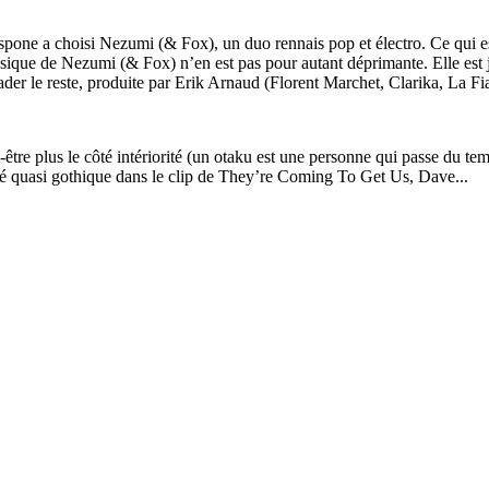
e a choisi Nezumi (& Fox), un duo rennais pop et électro. Ce qui est p
 musique de Nezumi (& Fox) n’en est pas pour autant déprimante. Elle es
ader le reste, produite par Erik Arnaud (Florent Marchet, Clarika, La Fi
-être plus le côté intériorité (un otaku est une personne qui passe du tem
geté quasi gothique dans le clip de They’re Coming To Get Us, Dave...