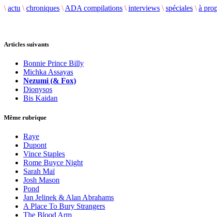
\
actu
\
chroniques
\
ADA compilations
\
interviews
\
spéciales
\
à pro
Articles suivants
Bonnie Prince Billy
Michka Assayas
Nezumi (& Fox)
Dionysos
Bis Kaidan
Même rubrique
Raye
Dupont
Vince Staples
Rome Buyce Night
Sarah Maï
Josh Mason
Pond
Jan Jelinek & Alan Abrahams
A Place To Bury Strangers
The Blood Arm