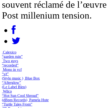
souvent réclamé de l’œuvre
Post millenium tension.
Calexico
“garden ruin”
Two guys
“recorded”
Mono in vcf
“s/t”
(Stylo music )
Blue Box
“Afterglow”
(Le Label Bleu)
Wilco
“Hot Sun Cool Shroud”
(dBpm Records)
Pamela Hute
“Turtle Tales From”