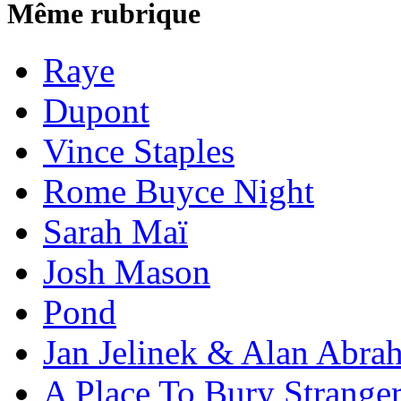
Même rubrique
Raye
Dupont
Vince Staples
Rome Buyce Night
Sarah Maï
Josh Mason
Pond
Jan Jelinek & Alan Abra
A Place To Bury Strange