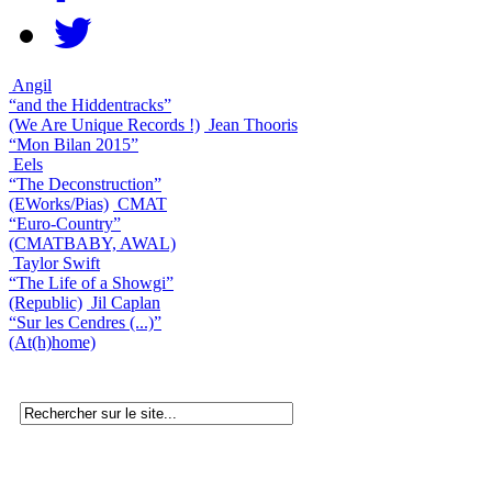
Angil
“and the Hiddentracks”
(We Are Unique Records !)
Jean Thooris
“Mon Bilan 2015”
Eels
“The Deconstruction”
(EWorks/Pias)
CMAT
“Euro-Country”
(CMATBABY, AWAL)
Taylor Swift
“The Life of a Showgi”
(Republic)
Jil Caplan
“Sur les Cendres (...)”
(At(h)home)