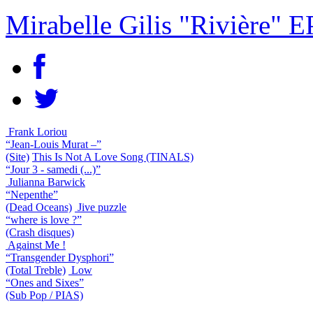
Mirabelle Gilis "Rivière" E
Frank Loriou
“Jean-Louis Murat –”
(Site)
This Is Not A Love Song (TINALS)
“Jour 3 - samedi (...)”
Julianna Barwick
“Nepenthe”
(Dead Oceans)
Jive puzzle
“where is love ?”
(Crash disques)
Against Me !
“Transgender Dysphori”
(Total Treble)
Low
“Ones and Sixes”
(Sub Pop / PIAS)