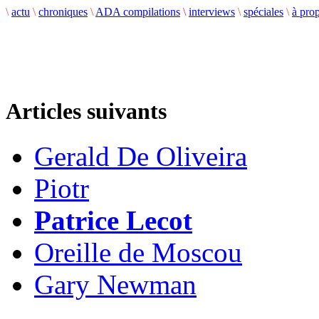
\
actu
\
chroniques
\
ADA compilations
\
interviews
\
spéciales
\
à pro
Articles suivants
Gerald De Oliveira
Piotr
Patrice Lecot
Oreille de Moscou
Gary Newman