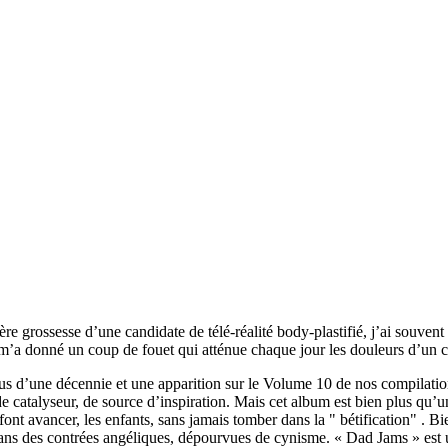
 grossesse d’une candidate de télé-réalité body-plastifié, j’ai souvent eu
 m’a donné un coup de fouet qui atténue chaque jour les douleurs d’un 
us d’une décennie et une apparition sur le Volume 10 de nos compilati
 de catalyseur, de source d’inspiration. Mais cet album est bien plus qu’u
font avancer, les enfants, sans jamais tomber dans la " bétification" . Bi
dans des contrées angéliques, dépourvues de cynisme. « Dad Jams » est u