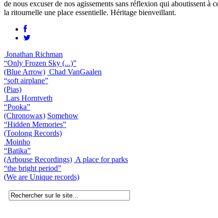
de nous excuser de nos agissements sans réflexion qui aboutissent à c
la ritournelle une place essentielle. Héritage bienveillant.
Jonathan Richman
“Only Frozen Sky (...)”
(Blue Arrow)
Chad VanGaalen
“soft airplane”
(Pias)
Lars Horntveth
“Pooka”
(Chronowax)
Somehow
“Hidden Memories”
(Toolong Records)
Moinho
“Batika”
(Arbouse Recordings)
A place for parks
“the bright period”
(We are Unique records)