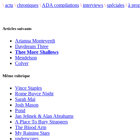
\
actu
\
chroniques
\
ADA compilations
\
interviews
\
spéciales
\
à pro
Articles suivants
Arianna Monteverdi
Daydream Three
Thee More Shallows
Mendelson
Colver
Même rubrique
Vince Staples
Rome Buyce Night
Sarah Maï
Josh Mason
Pond
Jan Jelinek & Alan Abrahams
A Place To Bury Strangers
The Blood Arm
My Raining Stars
underscores