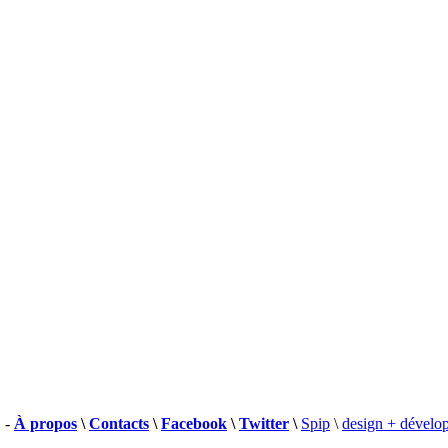
 -
À propos
\
Contacts
\
Facebook
\
Twitter
\
Spip
\
design + dévelo