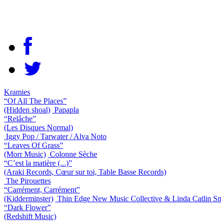
Kramies
“Of All The Places”
(Hidden shoal)
Papapla
“Relâche”
(Les Disques Normal)
Iggy Pop / Tarwater / Alva Noto
“Leaves Of Grass”
(Morr Music)
Colonne Sèche
“C’est la matière (...)”
(Araki Records, Cœur sur toi, Table Basse Records)
The Pirouettes
“Carrément, Carrément”
(Kidderminster)
Thin Edge New Music Collective & Linda Catlin S
“Dark Flower”
(Redshift Music)