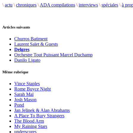
\
actu
\
chroniques
\
ADA compilations
\
interviews
\
spéciales
\
à pro
Articles suivants
Churros Batiment
Laurent Saïet & Guests
Delgres
Orchestre Tout Puissant Marcel Duchamp
Danilo Ligato
Même rubrique
Vince Staples
Rome Buyce Night
Sarah Maï
Josh Mason
Pond
Jan Jelinek & Alan Abrahams
A Place To Bury Strangers
The Blood Arm
My Raining Stars
underscores