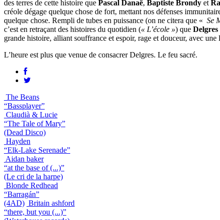
des terres de cette histoire que
Pascal Danaë
,
Baptiste Brondy
et
Ra
créole dégage quelque chose de fort, mettant nos défenses immunitaire
quelque chose. Rempli de tubes en puissance (on ne citera que «
Se M
c’est en retraçant des histoires du quotidien (
« L’école »
) que
Delgres
grande histoire, alliant souffrance et espoir, rage et douceur, avec une
L’heure est plus que venue de consacrer Delgres. Le feu sacré.
The Beans
“Bassplayer”
Claudià & Lucie
“The Tale of Mary”
(Dead Disco)
Hayden
“Elk-Lake Serenade”
Aidan baker
“at the base of (...)”
(Le cri de la harpe)
Blonde Redhead
“Barragán”
(4AD)
Britain ashford
“there, but you (...)”