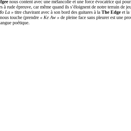
fgee
nous content avec une mélancolie et une force évocatrice qui pourra
s à rude épreuve, car même quand ils s’éloignent de notre terrain de j
o La »
titre chavirant avec à son bord des guitares à la
The Edge
et la
nous touche (prendre
« Ke Aw »
de pleine face sans pleurer est une pro
 langue poétique.