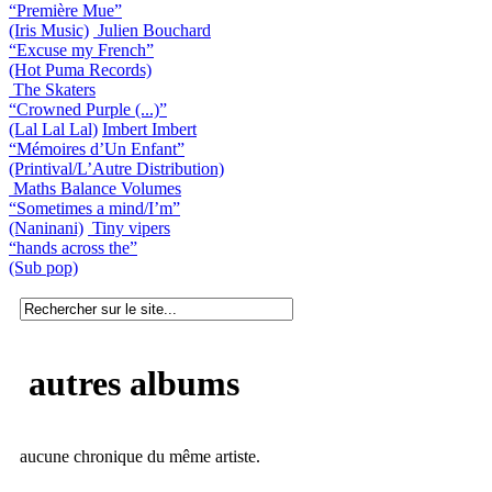
“Première Mue”
(Iris Music)
Julien Bouchard
“Excuse my French”
(Hot Puma Records)
The Skaters
“Crowned Purple (...)”
(Lal Lal Lal)
Imbert Imbert
“Mémoires d’Un Enfant”
(Printival/L’Autre Distribution)
Maths Balance Volumes
“Sometimes a mind/I’m”
(Naninani)
Tiny vipers
“hands across the”
(Sub pop)
autres albums
aucune chronique du même artiste.