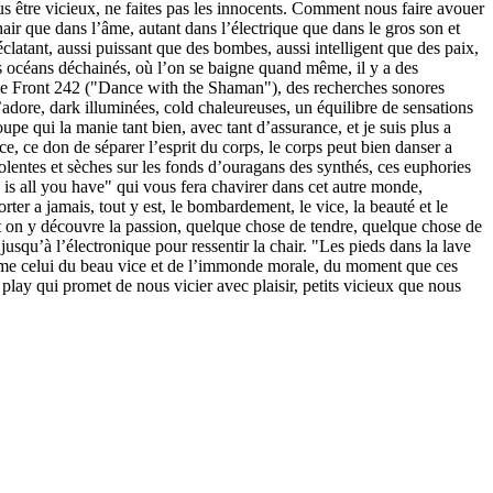
us être vicieux, ne faites pas les innocents. Comment nous faire avouer
hair que dans l’âme, autant dans l’électrique que dans le gros son et
éclatant, aussi puissant que des bombes, aussi intelligent que des paix,
s océans déchainés, où l’on se baigne quand même, il y a des
s de Front 242 ("Dance with the Shaman"), des recherches sonores
adore, dark illuminées, cold chaleureuses, un équilibre de sensations
pe qui la manie tant bien, avec tant d’assurance, et je suis plus a
ce, ce don de séparer l’esprit du corps, le corps peut bien danser a
olentes et sèches sur les fonds d’ouragans des synthés, ces euphories
y is all you have" qui vous fera chavirer dans cet autre monde,
rter a jamais, tout y est, le bombardement, le vice, la beauté et le
rtant on y découvre la passion, quelque chose de tendre, quelque chose de
 jusqu’à l’électronique pour ressentir la chair. "Les pieds dans la lave
, comme celui du beau vice et de l’immonde morale, du moment que ces
play qui promet de nous vicier avec plaisir, petits vicieux que nous