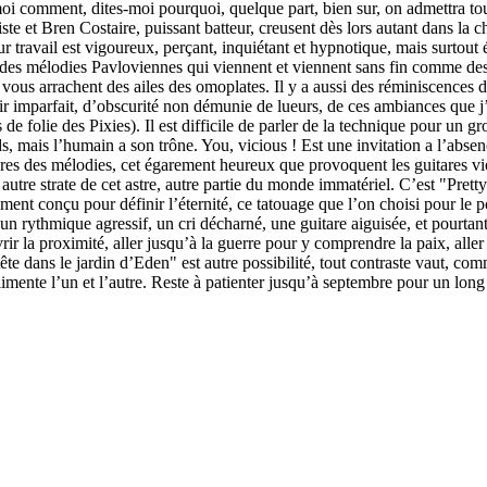
moi comment, dites-moi pourquoi, quelque part, bien sur, on admettra to
te et Bren Costaire, puissant batteur, creusent dès lors autant dans la c
ur travail est vigoureux, perçant, inquiétant et hypnotique, mais surtout 
v, des mélodies Pavloviennes qui viennent et viennent sans fin comme de
i vous arrachent des ailes des omoplates. Il y a aussi des réminiscence
ir imparfait, d’obscurité non démunie de lueurs, de ces ambiances que j’
folie des Pixies). Il est difficile de parler de la technique pour un grou
ds, mais l’humain a son trône. You, vicious ! Est une invitation a l’absen
andres des mélodies, cet égarement heureux que provoquent les guitares vi
 autre strate de cet astre, autre partie du monde immatériel. C’est "Prett
ment conçu pour définir l’éternité, ce tatouage que l’on choisi pour le po
ave, un rythmique agressif, un cri décharné, une guitare aiguisée, et pou
rir la proximité, aller jusqu’à la guerre pour y comprendre la paix, aller
la tête dans le jardin d’Eden" est autre possibilité, tout contraste vaut
mente l’un et l’autre. Reste à patienter jusqu’à septembre pour un long 