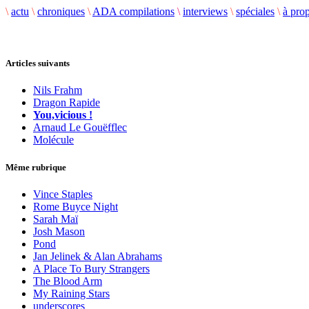
\
actu
\
chroniques
\
ADA compilations
\
interviews
\
spéciales
\
à pro
Articles suivants
Nils Frahm
Dragon Rapide
You,vicious !
Arnaud Le Gouëfflec
Molécule
Même rubrique
Vince Staples
Rome Buyce Night
Sarah Maï
Josh Mason
Pond
Jan Jelinek & Alan Abrahams
A Place To Bury Strangers
The Blood Arm
My Raining Stars
underscores