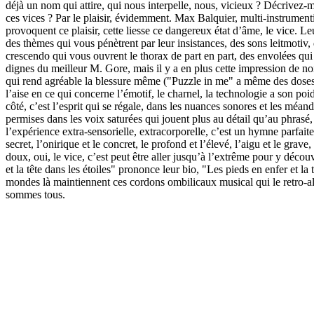
déjà un nom qui attire, qui nous interpelle, nous, vicieux ? Décrivez-
ces vices ? Par le plaisir, évidemment. Max Balquier, multi-instrumentis
provoquent ce plaisir, cette liesse ce dangereux état d’âme, le vice. Le
des thèmes qui vous pénètrent par leur insistances, des sons leitmoti
crescendo qui vous ouvrent le thorax de part en part, des envolées qu
dignes du meilleur M. Gore, mais il y a en plus cette impression de no
qui rend agréable la blessure même ("Puzzle in me" a même des doses de 
l’aise en ce qui concerne l’émotif, le charnel, la technologie a son poi
côté, c’est l’esprit qui se régale, dans les nuances sonores et les mé
permises dans les voix saturées qui jouent plus au détail qu’au phrasé,
l’expérience extra-sensorielle, extracorporelle, c’est un hymne parfaite
secret, l’onirique et le concret, le profond et l’élevé, l’aigu et le gr
doux, oui, le vice, c’est peut être aller jusqu’à l’extrême pour y découv
et la tête dans les étoiles" prononce leur bio, "Les pieds en enfer et 
mondes là maintiennent ces cordons ombilicaux musical qui le retro-ali
sommes tous.