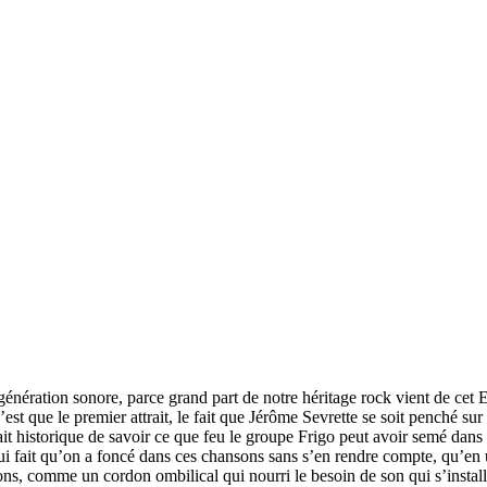
génération sonore, parce grand part de notre héritage rock vient de cet E
’est que le premier attrait, le fait que Jérôme Sevrette se soit penché 
trait historique de savoir ce que feu le groupe Frigo peut avoir semé dan
c qui fait qu’on a foncé dans ces chansons sans s’en rendre compte, qu’en
ons, comme un cordon ombilical qui nourri le besoin de son qui s’installe, 