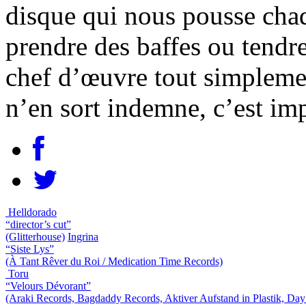
disque qui nous pousse chaq
prendre des baffes ou tend
chef d’œuvre tout simplemen
n’en sort indemne, c’est im
Helldorado
“director’s cut”
(Glitterhouse)
Ingrina
“Siste Lys”
(À Tant Rêver du Roi / Medication Time Records)
Toru
“Velours Dévorant”
(Araki Records, Bagdaddy Records, Aktiver Aufstand in Plastik, Day