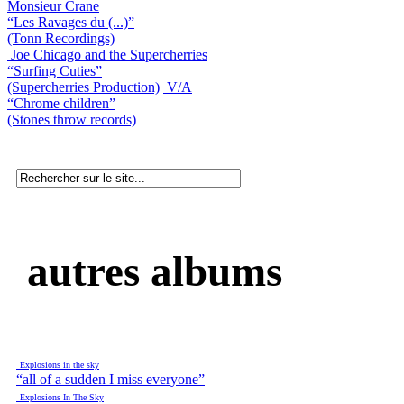
Monsieur Crane
“Les Ravages du (...)”
(Tonn Recordings)
Joe Chicago and the Supercherries
“Surfing Cuties”
(Supercherries Production)
V/A
“Chrome children”
(Stones throw records)
autres albums
Explosions in the sky
“all of a sudden I miss everyone”
Explosions In The Sky