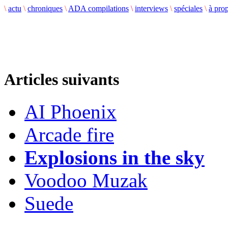
\
actu
\
chroniques
\
ADA compilations
\
interviews
\
spéciales
\
à pro
Articles suivants
AI Phoenix
Arcade fire
Explosions in the sky
Voodoo Muzak
Suede