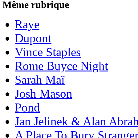
Même rubrique
Raye
Dupont
Vince Staples
Rome Buyce Night
Sarah Maï
Josh Mason
Pond
Jan Jelinek & Alan Abra
A Place To Bury Strange