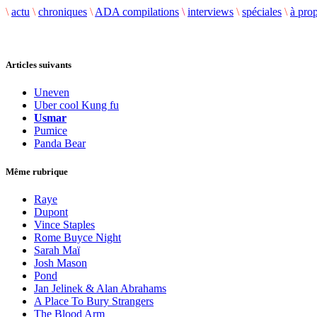
\
actu
\
chroniques
\
ADA compilations
\
interviews
\
spéciales
\
à pro
Articles suivants
Uneven
Uber cool Kung fu
Usmar
Pumice
Panda Bear
Même rubrique
Raye
Dupont
Vince Staples
Rome Buyce Night
Sarah Maï
Josh Mason
Pond
Jan Jelinek & Alan Abrahams
A Place To Bury Strangers
The Blood Arm