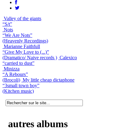
Valley of the giants
“S/t”
Nots
“We Are Nots”
(Heavenly Recordings)
Marianne Faithfull
“Give My Love to (...)”
(Dramatico/ Naive records )
Calexico
“carried to dust”
Minizza
“A Rebours”
(Brocoli)
My little cheap dictaphone
“3small town boy”
(Kitchen music)
autres albums