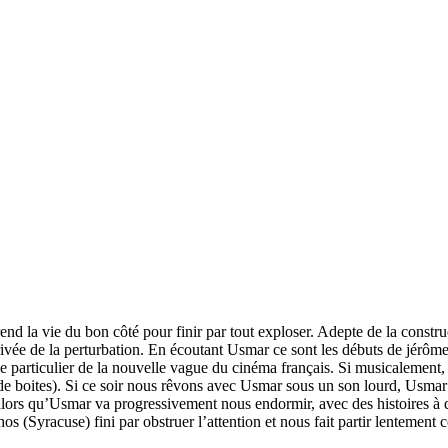
 la vie du bon côté pour finir par tout exploser. Adepte de la constru
rrivée de la perturbation. En écoutant Usmar ce sont les débuts de jérôm
yle particulier de la nouvelle vague du cinéma français. Si musicalement
t de boites). Si ce soir nous rêvons avec Usmar sous un son lourd, Usmar 
 alors qu’Usmar va progressivement nous endormir, avec des histoires à d
os (Syracuse) fini par obstruer l’attention et nous fait partir lentemen