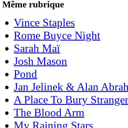
Même rubrique
Vince Staples
Rome Buyce Night
Sarah Maï
Josh Mason
Pond
Jan Jelinek & Alan Abra
A Place To Bury Strange
The Blood Arm
My Raining Stars