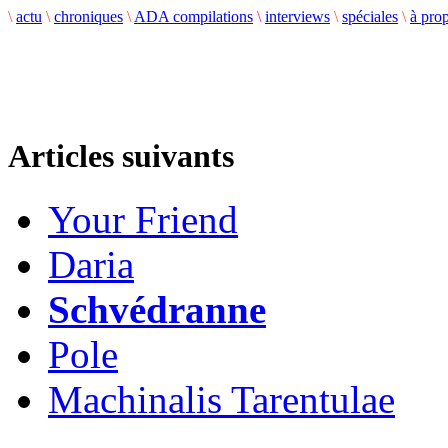
\
actu
\
chroniques
\
ADA compilations
\
interviews
\
spéciales
\
à pro
Articles suivants
Your Friend
Daria
Schvédranne
Pole
Machinalis Tarentulae