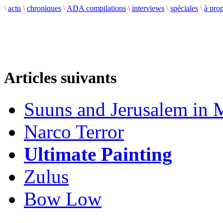
\
actu
\
chroniques
\
ADA compilations
\
interviews
\
spéciales
\
à pro
Articles suivants
Suuns and Jerusalem in 
Narco Terror
Ultimate Painting
Zulus
Bow Low