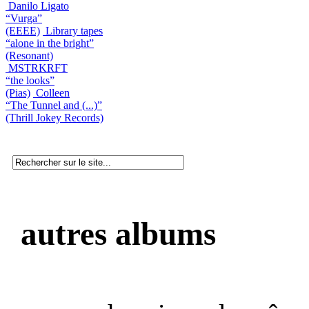
Danilo Ligato
“Vurga”
(EEEE)
Library tapes
“alone in the bright”
(Resonant)
MSTRKRFT
“the looks”
(Pias)
Colleen
“The Tunnel and (...)”
(Thrill Jokey Records)
autres albums