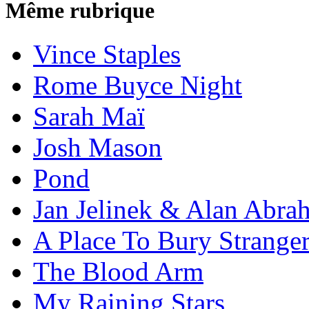
Même rubrique
Vince Staples
Rome Buyce Night
Sarah Maï
Josh Mason
Pond
Jan Jelinek & Alan Abra
A Place To Bury Strange
The Blood Arm
My Raining Stars