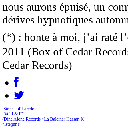
nous aurons épuisé, un com
dérives hypnotiques automn
(*) : honte à moi, j’ai raté
2011 (Box of Cedar Records
Cedar Records)
Streets of Laredo
“Vol.I & II”
(Dine Alone Records / La Baleine)
Hassan K
“Isteghna”