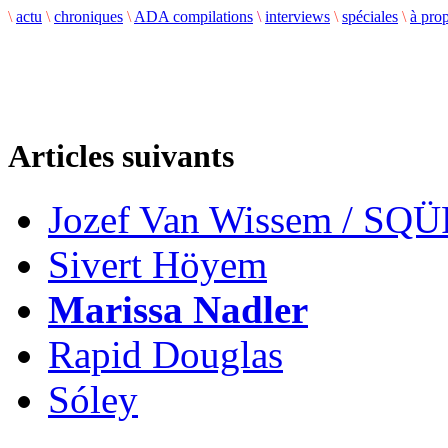
\
actu
\
chroniques
\
ADA compilations
\
interviews
\
spéciales
\
à pro
Articles suivants
Jozef Van Wissem / SQ
Sivert Höyem
Marissa Nadler
Rapid Douglas
Sóley