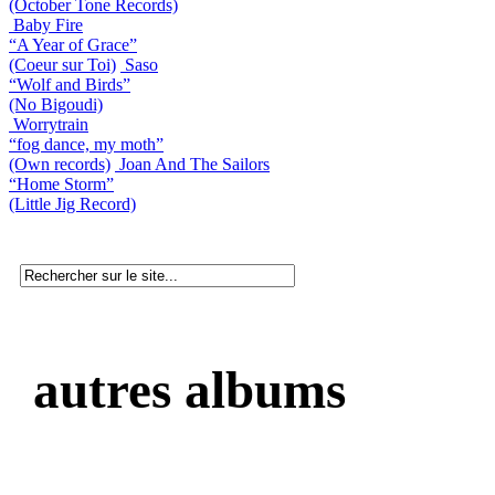
(October Tone Records)
Baby Fire
“A Year of Grace”
(Coeur sur Toi)
Saso
“Wolf and Birds”
(No Bigoudi)
Worrytrain
“fog dance, my moth”
(Own records)
Joan And The Sailors
“Home Storm”
(Little Jig Record)
autres albums