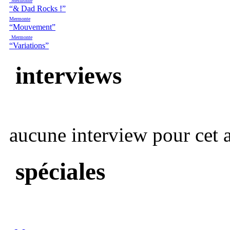
Mermonte
“& Dad Rocks !”
Mermonte
“Mouvement”
Mermonte
“Variations”
interviews
aucune interview pour cet ar
spéciales