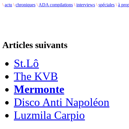
\
actu
\
chroniques
\
ADA compilations
\
interviews
\
spéciales
\
à pro
Articles suivants
St.Lô
The KVB
Mermonte
Disco Anti Napoléon
Luzmila Carpio