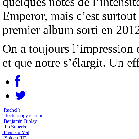
quelques notes de l’intensi
Emperor, mais c’est surtout 
premier album sorti en 2012
On a toujours l’impression 
et que notre s’élargit. Un e
Rachel’s
“Technology is killin”
Benjamin Biolay
“La Superbe”
Fleur du Mal
“Spleen III”