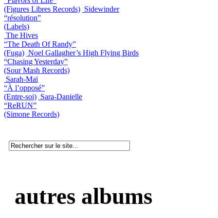
“Flavors of Life”
(Figures Libres Records)
Sidewinder
“résolution”
(Labels)
The Hives
“The Death Of Randy”
(Fuga)
Noel Gallagher’s High Flying Birds
“Chasing Yesterday”
(Sour Mash Records)
Sarah-Maï
“À l’opposé”
(Entre-soi)
Sara-Danielle
“ReRUN”
(Simone Records)
autres albums