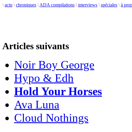
\
actu
\
chroniques
\
ADA compilations
\
interviews
\
spéciales
\
à pro
Articles suivants
Noir Boy George
Hypo & Edh
Hold Your Horses
Ava Luna
Cloud Nothings