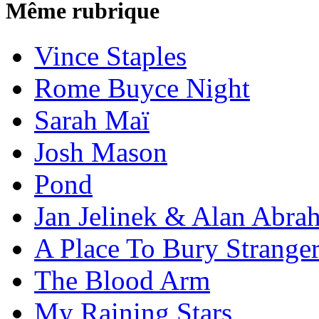
Même rubrique
Vince Staples
Rome Buyce Night
Sarah Maï
Josh Mason
Pond
Jan Jelinek & Alan Abra
A Place To Bury Strange
The Blood Arm
My Raining Stars