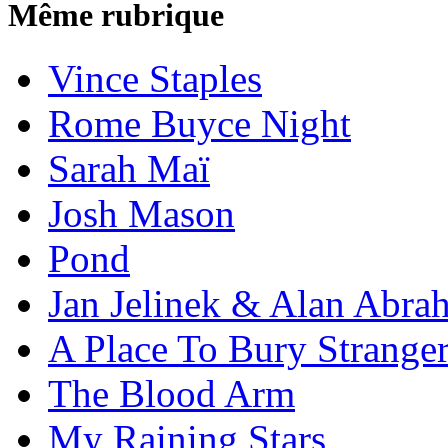
Même rubrique
Vince Staples
Rome Buyce Night
Sarah Maï
Josh Mason
Pond
Jan Jelinek & Alan Abra
A Place To Bury Strange
The Blood Arm
My Raining Stars