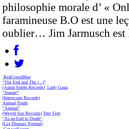
philosophie morale d’ « Onl
faramineuse B.O est une leç
oublier… Jim Jarmusch est l
RedGreenBlue
“The End and The (...)”
(Astral Spirits Records)
Lady Gaga
“Joanne”
(Interscope Records)
Animal Youth
“Animal”
(Weyrd Son Records)
Tiny Feet
“As an End to Death”
(Les Disques Normal)
Get well soon