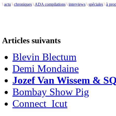
\
actu
\
chroniques
\
ADA compilations
\
interviews
\
spéciales
\
à pro
Articles suivants
Blevin Blectum
Demi Mondaine
Jozef Van Wissem & 
Bombay Show Pig
Connect_Icut