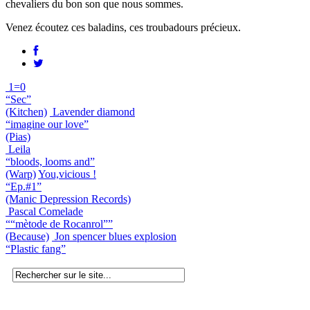
chevaliers du bon son que nous sommes.
Venez écoutez ces baladins, ces troubadours précieux.
1=0
“Sec”
(Kitchen)
Lavender diamond
“imagine our love”
(Pias)
Leila
“bloods, looms and”
(Warp)
You,vicious !
“Ep.#1”
(Manic Depression Records)
Pascal Comelade
““mètode de Rocanrol””
(Because)
Jon spencer blues explosion
“Plastic fang”