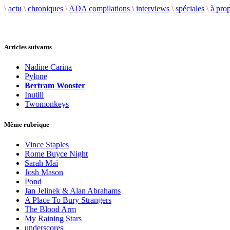
\
actu
\
chroniques
\
ADA compilations
\
interviews
\
spéciales
\
à pro
Articles suivants
Nadine Carina
Pylone
Bertram Wooster
Inutili
Twomonkeys
Même rubrique
Vince Staples
Rome Buyce Night
Sarah Maï
Josh Mason
Pond
Jan Jelinek & Alan Abrahams
A Place To Bury Strangers
The Blood Arm
My Raining Stars
underscores