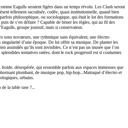
es comme Eagulls seraient figées dans un temps révolu. Les Clash seront
ésent tellement sacralisée, codée, quasi institutionnelle, quand bien
arfois philosophique, ou sociologique, qui était le lot des formations
uis de s’en défaire ? Capable de briser les règles, qui au fil des
’Eagulls, groupe jouissif, mais si conservateur.
es sons novateurs, une rythmique sans équivalent, une électro
a singularité d’une époque. De lui offrir sa musique. De planter les
bien assimilés qu’ils sont invisibles. Ce n’est pas un musée que l’on
splendides tentatives ratées, dont le rock progressif est si coutumier.
e, froide, désespérée, qui ressemble parfois aux espaces immenses que
phorisant plombant, de musique pop, hip-hop...Matraqué d’électro et
ologiques, urbains.
e la table rase ?...