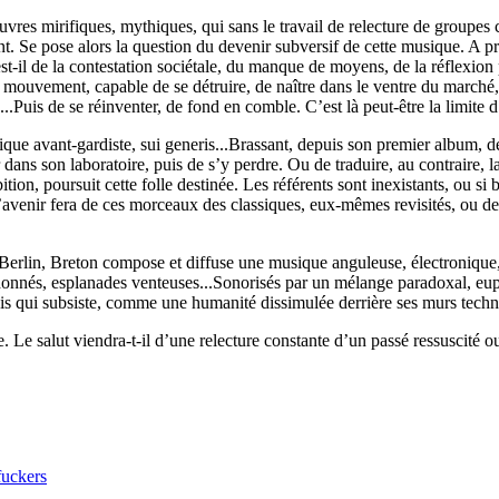
’œuvres mirifiques, mythiques, qui sans le travail de relecture de group
nt. Se pose alors la question du devenir subversif de cette musique. A pr
-il de la contestation sociétale, du manque de moyens, de la réflexion p
 mouvement, capable de se détruire, de naître dans le ventre du marché, p
.Puis de se réinventer, de fond en comble. C’est là peut-être la limite d
ique avant-gardiste, sui generis...Brassant, depuis son premier album, d
dans son laboratoire, puis de s’y perdre. Ou de traduire, au contraire, l
on, poursuit cette folle destinée. Les référents sont inexistants, ou si 
l l’avenir fera de ces morceaux des classiques, eux-mêmes revisités, ou de 
 à Berlin, Breton compose et diffuse une musique anguleuse, électroniqu
ndonnés, esplanades venteuses...Sonorisés par un mélange paradoxal, eu
is qui subsiste, comme une humanité dissimulée derrière ses murs techn
lut viendra-t-il d’une relecture constante d’un passé ressuscité ou d
fuckers