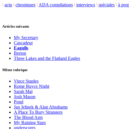
\
actu
\
chroniques
\
ADA compilations
\
interviews
\
spéciales
\
à pro
Articles suivants
My Secretary
Cascadeur
Eagulls
Breton
Three Lakes and the Flatland Eagles
Même rubrique
Vince Staples
Rome Buyce Night
Sarah Maï
Josh Mason
Pond
Jan Jelinek & Alan Abrahams
A Place To Bury Strangers
The Blood Arm
My Raining Stars
underscores