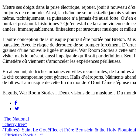
Mettre ses doigts dans la prise électrique, rejouer, jouir à nouveau d
toujours de ce monde. Ainsi, la chaîne ne se brise-t-elle jamais vraime
même, techniquement, sa puissance n’a jamais été aussi forte. Qu’en est
punk et post-punk historiques ? Qu’en est-il de la saine violence de ce
années, immanquablement, finissaient par structurer musique et milieu..
L’autre conception de la musique pourrait être portée par Breton. Mus
parasitée. Avec le risque de dérouter, de se tromper forcément. D’errer 
graines d’une nouvelle lignée musicale. War Room Stories a cette ambiti
visite, mais le présent, aussi impalpable qu’il soit par définition. Seu
Cimetière où viennent s’amonceler les expériences périlleuses.
En attendant, de friches urbaines en villes reconstruites, de Londres
la cité contemporaine peut générer. Halls d’aéroports, bâtiments aba
de filtres. La musique de cette fin du monde ? Dont l’âme s’épuise ma
Eagulls, War Room Stories…Deux visions de la musique…Du monde. Le sa
The National
“cherry tree”
(Talitres)
Saint Le Gouëfflec et Frère Bernstein & the Holy Pioupiou
“Christian Rock (...)”