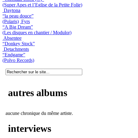
(Super Apes et l’Eglise de la Petite Folie)
Daytona
“la peau douce”
(Polaris)
Fyrs
“A Big Dream”
(Les disques en chantier / Modulor)
Absentee
“Donkey Stock”
Detachments
“Endgame”
(Polvo Records)
autres albums
aucune chronique du même artiste.
interviews