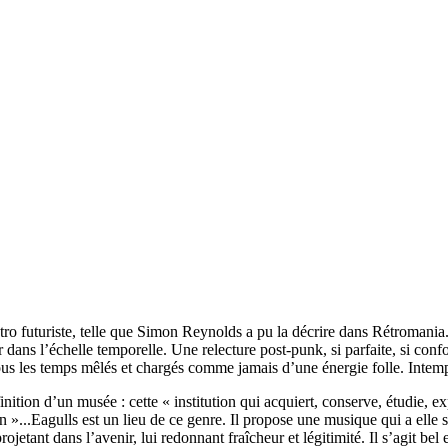
ro futuriste, telle que Simon Reynolds a pu la décrire dans Rétromania.
uer dans l’échelle temporelle. Une relecture post-punk, si parfaite, si c
 tous les temps mêlés et chargés comme jamais d’une énergie folle. Intem
nition d’un musée : cette « institution qui acquiert, conserve, étudie, e
 »...Eagulls est un lieu de ce genre. Il propose une musique qui a elle 
etant dans l’avenir, lui redonnant fraîcheur et légitimité. Il s’agit bel e