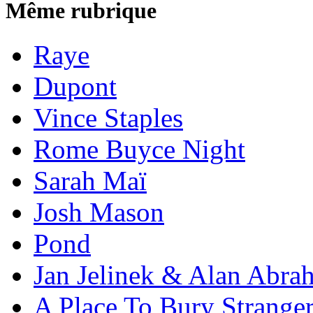
Même rubrique
Raye
Dupont
Vince Staples
Rome Buyce Night
Sarah Maï
Josh Mason
Pond
Jan Jelinek & Alan Abra
A Place To Bury Strange