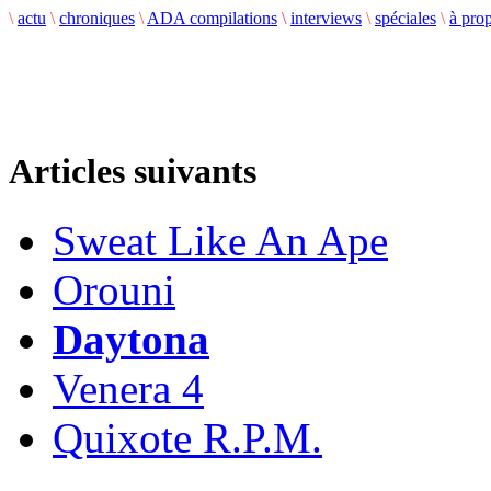
\
actu
\
chroniques
\
ADA compilations
\
interviews
\
spéciales
\
à pro
Articles suivants
Sweat Like An Ape
Orouni
Daytona
Venera 4
Quixote R.P.M.