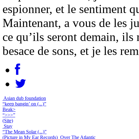
espionner, et le sentiment q
Maintenant, a vous de les j
ce qu’ils seront demain, ils
besace de sons, et je les rem
Asian dub foundation
“keep bangin’ on (...)”
Beak>
“>>>”
(Site)
Stay
“The Mean Solar (...)”
(Picture in My Ear Records)
Over The Atlantic