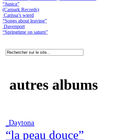
“Junica”
(Carpark Records)
Carissa’s wierd
“Songs about leaving”
Davenport
“Springtime on saturn”
autres albums
Daytona
“la peau douce”