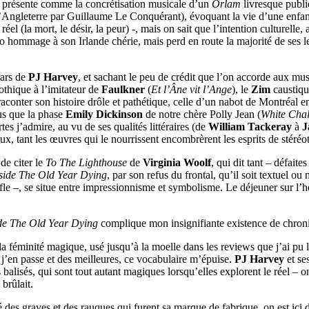
 présente comme la concrétisation musicale d’un
Orlam
livresque publi
 l’Angleterre par Guillaume Le Conquérant), évoquant la vie d’une enfa
éel (la mort, le désir, la peur) -, mais on sait que l’intention culturelle,
o hommage à son Irlande chérie, mais perd en route la majorité de ses le
tars de
PJ Harvey
, et sachant le peu de crédit que l’on accorde aux music
othique à l’imitateur de
Faulkner
(
Et l’Âne vit l’Ange
), le
Zim
caustiqu
 raconter son histoire drôle et pathétique, celle d’un nabot de Montréa
us que la phase
Emily Dickinson
de notre chère Polly Jean (
White Cha
es j’admire, au vu de ses qualités littéraires (de
William Tackeray
à
J
eux, tant les œuvres qui le nourrissent encombrèrent les esprits de stéréo
 de citer le
To The Lighthouse
de
Virginia Woolf
, qui dit tant – défaite
nside The Old Year Dying
, par son refus du frontal, qu’il soit textuel ou
nfle –, se situe entre impressionnisme et symbolisme. Le déjeuner sur l’h
ide The Old Year Dying
complique mon insignifiante existence de chro
féminité magique, usé jusqu’à la moelle dans les reviews que j’ai pu lire i
 j’en passe et des meilleures, ce vocabulaire m’épuise.
PJ Harvey
et se
 balisés, qui sont tout autant magiques lorsqu’elles explorent le réel – 
brûlait.
vé des graves et des rauques qui furent sa marque de fabrique, on est ici 