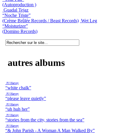
(Autoproduction )
Guadal Tejaz
“Noche Triste”
(Crème Brûlée Records / Beast Records)
Wet Leg
“Moisturizer”
(Domino Records)
autres albums
PJ Harvey
“white chalk”
PJ Harvey
“please leave quietly”
PJ Harvey
“uh huh her”
PJ Harvey
“stories from the city, stories from the sea”
PJ Harvey
“& John Parish - A Woman A Man Walked By”