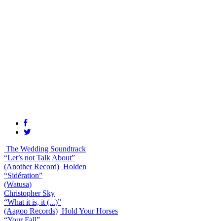
The Wedding Soundtrack
“Let’s not Talk About”
(Another Record)
Holden
“Sidération”
(Watusa)
Christopher Sky
“What it is, it (...)”
(Aagoo Records)
Hold Your Horses
“Your Fall”