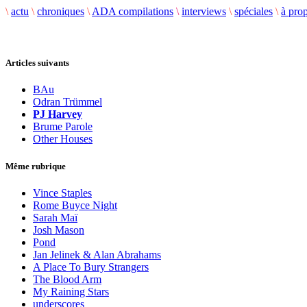
\
actu
\
chroniques
\
ADA compilations
\
interviews
\
spéciales
\
à pro
Articles suivants
BAu
Odran Trümmel
PJ Harvey
Brume Parole
Other Houses
Même rubrique
Vince Staples
Rome Buyce Night
Sarah Maï
Josh Mason
Pond
Jan Jelinek & Alan Abrahams
A Place To Bury Strangers
The Blood Arm
My Raining Stars
underscores