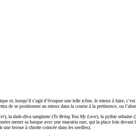
tique et, lorsqu’il s’agit d’évoquer une telle icône, le mieux à faire, c’e
mettra de se positionner au mieux dans la course à la pertinence, ou l’abs
er
), la dark-diva sanglante (
To Bring You My Love
), la pythie urbaine (
années mener sa barque avec une maestria rare, qui la place loin devant 
r une brosse à chiotte coincée dans les oreilles).