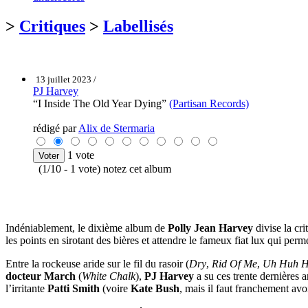
>
Critiques
>
Labellisés
13 juillet 2023 /
PJ Harvey
“I Inside The Old Year Dying”
(Partisan Records)
rédigé par
Alix de Stermaria
1 vote
(1/10 - 1 vote) notez cet album
Indéniablement, le dixième album de
Polly Jean Harvey
divise la cri
les points en sirotant des bières et attendre le fameux fiat lux qui per
Entre la rockeuse aride sur le fil du rasoir (
Dry
,
Rid Of Me
,
Uh Huh H
docteur March
(
White Chalk
),
PJ Harvey
a su ces trente dernières 
l’irritante
Patti Smith
(voire
Kate Bush
, mais il faut franchement avoi