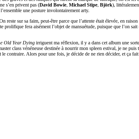
 ne s’en privent pas (
David Bowie
,
Michael Stipe
,
Björk
), littéraleme
à l’ensemble une posture involontairement arty.
On reste sur sa faim, peut-être parce que l’attente était élevée, en raiso
ste prolifique fera aisément l’objet de mansuétude, puisque que l’on sait 
he Old Year Dying
irriguent ma réflexion, il y a dans cet album une sorte
master class vénéneuse destinée à nourrir mon spleen estival, je ne puis tr
e contraire. Alors pour une fois, je décide de ne rien décider, et ça fai