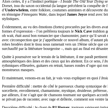
Alors certes, il y a l’instinct poétique -
I Inside The Old Year Dying
se
Dorset, issu du saxon occidental (la langue précédent la conquête de
d’
Underwhelem
, entre folklore, coutumes animistes et découverte du r
en témoigne
Finnegans Wake
, dans lequel
James Joyce
rend avec bri
stylistiques.
Évidemment, au vu des émotions (fortes) procurées par les divers ava
formes d’expression – l’on préférera toujours le
Nick Cave
trublion g
oh wait, était aussi bon romancier que chansonnier, parce qu’il savait
avec circonspection que je j’appréhende ce nouvel album, d’autant pl
robes brodées dont le tissu nous ramenait vers un 19ème siècle que cert
surchauffé par la littérature bourgeoise –, mais qui au final est désastr
Quitte à poursuivre sur le terrain de la littérature, il me paraît pertinent
atmosphériques des âmes et des cieux qui les abritent. En ce sens,
I I
rythmiques effleurées, guitares en retrait, basses rondes d’ogre qui ro
monstrueux masques.
Et maintenant, venons-en au fait, je vais vous expliquer en quoi
I Ins
Première difficulté : mettre de côté le paresseux champ syntaxique de la 
sorcellerie, envoûtement, chamanisme, mystique, druidesse, prêtresse,
par ailleurs, il ne s’agit que de chansons tournant sur quelques accords
se privait pas de raconter, avec rage et drôlerie, comment son ventre la 
Deuxième difficulté : le chant de
PJ Harvey
, toujours saisissant (pri