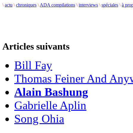
\
actu
\
chroniques
\
ADA compilations
\
interviews
\
spéciales
\
à pro
Articles suivants
Bill Fay
Thomas Feiner And Any
Alain Bashung
Gabrielle Aplin
Song Ohia