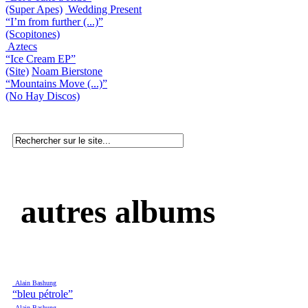
(Super Apes)
Wedding Present
“I’m from further (...)”
(Scopitones)
Aztecs
“Ice Cream EP”
(Site)
Noam Bierstone
“Mountains Move (...)”
(No Hay Discos)
autres albums
Alain Bashung
“bleu pétrole”
Alain Bashung