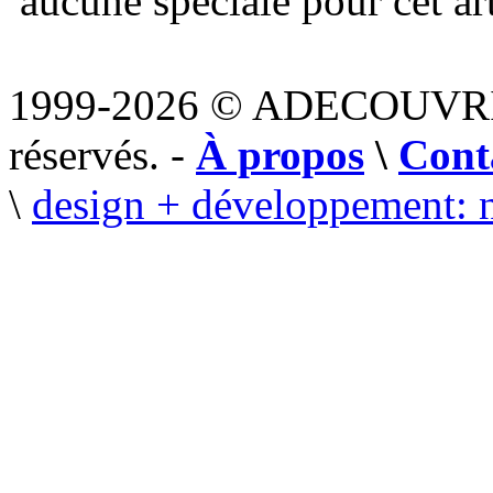
aucune spéciale pour cet art
1999-2026 © ADECOUVR
réservés. -
À propos
\
Cont
\
design + développement: 