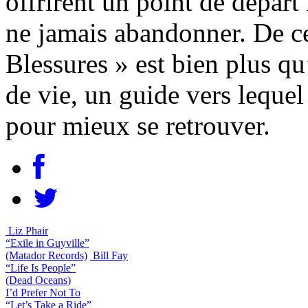
offrirent un point de départ 
ne jamais abandonner. De ce
Blessures » est bien plus q
de vie, un guide vers lequel
pour mieux se retrouver.
Liz Phair
“Exile in Guyville”
(Matador Records)
Bill Fay
“Life Is People”
(Dead Oceans)
I’d Prefer Not To
“Let’s Take a Ride”