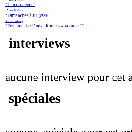
“L’imprudence”
Alain Bashung
“Dimanches à l’Elysée”
Alain Bashung
“Documents / Duos / Raretés – Volume 1”
interviews
aucune interview pour cet ar
spéciales