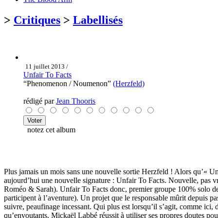
>
Critiques
>
Labellisés
11 juillet 2013 /
Unfair To Facts
“Phenomenon / Noumenon”
(Herzfeld)
rédigé par
Jean Thooris
notez cet album
Plus jamais un mois sans une nouvelle sortie Herzfeld ! Alors qu’« U
aujourd’hui une nouvelle signature : Unfair To Facts. Nouvelle, pas v
Roméo & Sarah). Unfair To Facts donc, premier groupe 100% solo d
participent à l’aventure). Un projet que le responsable mûrit depuis p
suivre, peaufinage incessant. Qui plus est lorsqu’il s’agit, comme ici, d
qu’envoutants, Mickaël Labbé réussit à utiliser ses propres doutes pour