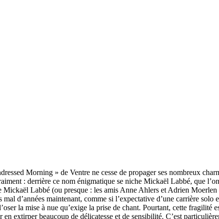
ndressed Morning » de Ventre ne cesse de propager ses nombreux charme
raiment : derrière ce nom énigmatique se niche Mickaël Labbé, que l’on 
e Mickaël Labbé (ou presque : les amis Anne Ahlers et Adrien Moer
as mal d’années maintenant, comme si l’expectative d’une carrière solo e
’oser la mise à nue qu’exige la prise de chant. Pourtant, cette fragilité es
 en extirper beaucoup de délicatesse et de sensibilité. C’est particulièr