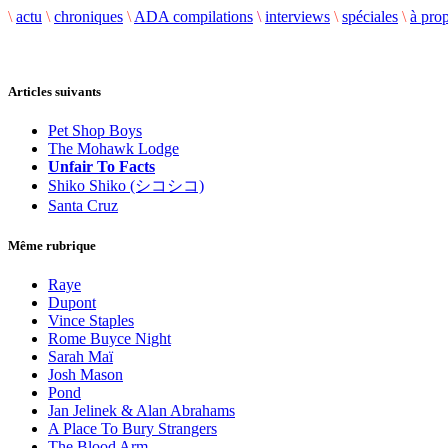
\
actu
\
chroniques
\
ADA compilations
\
interviews
\
spéciales
\
à pro
Articles suivants
Pet Shop Boys
The Mohawk Lodge
Unfair To Facts
Shiko Shiko (シコシコ)
Santa Cruz
Même rubrique
Raye
Dupont
Vince Staples
Rome Buyce Night
Sarah Maï
Josh Mason
Pond
Jan Jelinek & Alan Abrahams
A Place To Bury Strangers
The Blood Arm