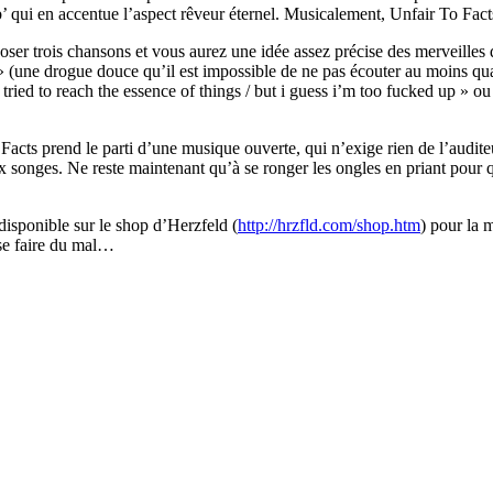
rb’ qui en accentue l’aspect rêveur éternel. Musicalement, Unfair To Fact
ser trois chansons et vous aurez une idée assez précise des merveilles
(une drogue douce qu’il est impossible de ne pas écouter au moins quatre
 tried to reach the essence of things / but i guess i’m too fucked up » o
o Facts prend le parti d’une musique ouverte, qui n’exige rien de l’audit
nges. Ne reste maintenant qu’à se ronger les ongles en priant pour qu
isponible sur le shop d’Herzfeld (
http://hrzfld.com/shop.htm
) pour la 
 se faire du mal…