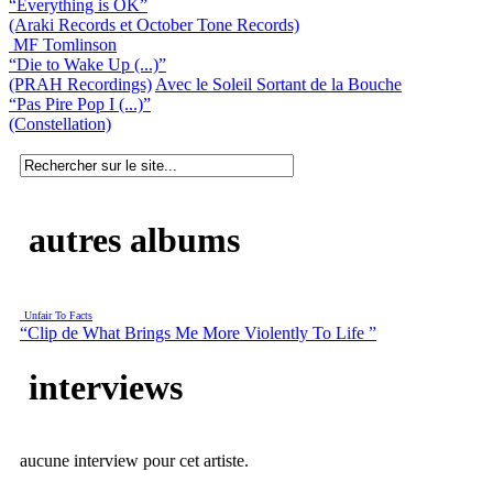
“Everything is OK”
(Araki Records et October Tone Records)
MF Tomlinson
“Die to Wake Up (...)”
(PRAH Recordings)
Avec le Soleil Sortant de la Bouche
“Pas Pire Pop I (...)”
(Constellation)
autres albums
Unfair To Facts
“Clip de What Brings Me More Violently To Life ”
interviews
aucune interview pour cet artiste.