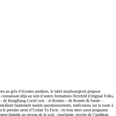
s au grès d’écoutes assidues, le label strasbourgeois propose
connaissait déjà au sein d’autres formations Herzfeld (Original Folks,
len – de BangBang CockCock – et Roméo – de Roméo & Sarah –
ntraînait fatalement maints questionnements, indécisions sur la route à
t le premier atout d’Unfair To Facts : en trois titres aussi poignants
ement limpide au niveau de la voix : touchante, proche de l’auditeur,