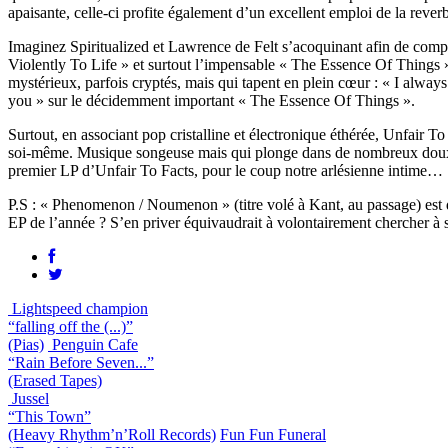
apaisante, celle-ci profite également d’un excellent emploi de la reve
Imaginez Spiritualized et Lawrence de Felt s’acoquinant afin de compo
Violently To Life » et surtout l’impensable « The Essence Of Things » 
mystérieux, parfois cryptés, mais qui tapent en plein cœur : « I always
you » sur le décidemment important « The Essence Of Things ».
Surtout, en associant pop cristalline et électronique éthérée, Unfair T
soi-même. Musique songeuse mais qui plonge dans de nombreux doux so
premier LP d’Unfair To Facts, pour le coup notre arlésienne intime…
P.S : « Phenomenon / Noumenon » (titre volé à Kant, au passage) est d
EP de l’année ? S’en priver équivaudrait à volontairement chercher à
Lightspeed champion
“falling off the (...)”
(Pias)
Penguin Cafe
“Rain Before Seven...”
(Erased Tapes)
Jussel
“This Town”
(Heavy Rhythm’n’Roll Records)
Fun Fun Funeral