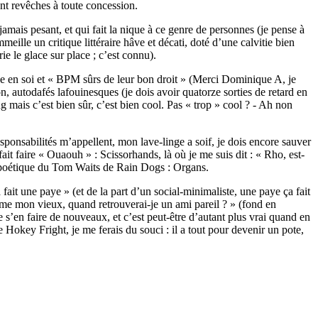
ent revêches à toute concession.
jamais pesant, et qui fait la nique à ce genre de personnes (je pense à
lle un critique littéraire hâve et décati, doté d’une calvitie bien
ie le glace sur place ; c’est connu).
ce en soi et « BPM sûrs de leur bon droit » (Merci Dominique A, je
on, autodafés lafouinesques (je dois avoir quatorze sorties de retard en
g mais c’est bien sûr, c’est bien cool. Pas « trop » cool ? - Ah non
esponsabilités m’appellent, mon lave-linge a soif, je dois encore sauver
it faire « Ouaouh » : Scissorhands, là où je me suis dit : « Rho, est-
e poétique du Tom Waits de Rain Dogs : Organs.
 fait une paye » (et de la part d’un social-minimaliste, une paye ça fait
’aime mon vieux, quand retrouverai-je un ami pareil ? » (fond en
de s’en faire de nouveaux, et c’est peut-être d’autant plus vrai quand en
e Hokey Fright, je me ferais du souci : il a tout pour devenir un pote,