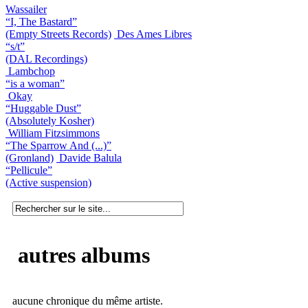
Wassailer
“I, The Bastard”
(Empty Streets Records)
Des Ames Libres
“s/t”
(DAL Recordings)
Lambchop
“is a woman”
Okay
“Huggable Dust”
(Absolutely Kosher)
William Fitzsimmons
“The Sparrow And (...)”
(Gronland)
Davide Balula
“Pellicule”
(Active suspension)
autres albums
aucune chronique du même artiste.