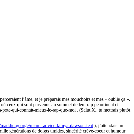
perceraient l’âme, et je préparais mes mouchoirs et mes « oublie ça ».
s où ceux qui sont parvenus au sommet de leur rap peaufinent et
on-pote-qui-connaît-mieux-le-rap-que-moi . (Salut X., tu mettrais plutôt
m/maddie-george/miami-advice-kimya-dawson-feat
), j’attendais un
ille générations de doigts timides, sincérité crève-coeur et humour