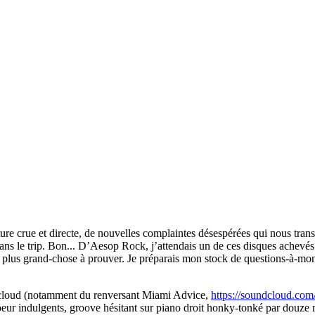
re crue et directe, de nouvelles complaintes désespérées qui nous trans
ans le trip. Bon... D’Aesop Rock, j’attendais un de ces disques achevé
aisse plus grand-chose à prouver. Je préparais mon stock de questions-à-m
dcloud (notamment du renversant Miami Advice,
https://soundcloud.co
eur indulgents, groove hésitant sur piano droit honky-tonké par douze m