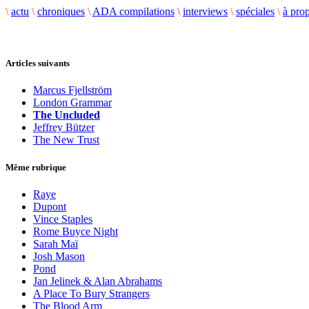
\
actu
\
chroniques
\
ADA compilations
\
interviews
\
spéciales
\
à pro
Articles suivants
Marcus Fjellström
London Grammar
The Uncluded
Jeffrey Bützer
The New Trust
Même rubrique
Raye
Dupont
Vince Staples
Rome Buyce Night
Sarah Maï
Josh Mason
Pond
Jan Jelinek & Alan Abrahams
A Place To Bury Strangers
The Blood Arm