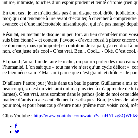
intime, intimiste, touches d’un espoir prudent et teinté d’ironie (rien
En tout cas , je ne m’attendais pas à un disque cool, drôle, jubilatoire
moi) qui ont tendance à lire avant d’écouter, à chercher à comprendre 
avancée et d’une indécrottable misanthropie, qui n’a pas mangé depuis hu
Résultat, en mettant le disque un peu fort, au lieu d’embêter mon voi
suis bien étonné – et content, j’avoue - d’avoir réussi à placer encore 
ce domaine, mais qu’importe) et contrition de sa part, j’ai eu droit à u
non, c’est juste très cool - C’est vrai. Ben... Cool... - Oké. C’est cool, 
Et quand j’aurai fini de faire le malin, on pourra parler des morceaux 
l’humanité. L’on sait que « tout ma vie n’est qu’un cycle délicat », co
ce bien nécessaire ? Mais oui parce que c’est gratuit et drôle » : 
D’ailleurs l’autre jour j’étais dans un bar, le patron Guillaume a mis t
beaucoup), « c’est un vieil ami qui n’a plus rien à m’apprendre de lui 
larmes). C’est vrai, sans sombrer dans le pathos (loin de moi cette idée
matière d’amis on a essentiellement des disques. Bon, je viens de faire 
pour moi, et pour beaucoup d’entre nous (même mon voisin cool, même
Clips Youtube :
http://www.youtube.com/watch?v=uHYhzg8QWb