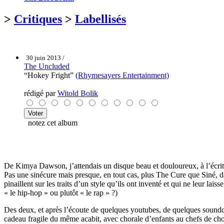
>
Critiques
>
Labellisés
30 juin 2013 /
The Uncluded
“Hokey Fright”
(Rhymesayers Entertainment)
rédigé par
Witold Bolik
notez cet album
De Kimya Dawson, j’attendais un disque beau et douloureux, à l’écritu
Pas une sinécure mais presque, en tout cas, plus The Cure que Siné, d
pinaillent sur les traits d’un style qu’ils ont inventé et qui ne leur l
« le hip-hop » ou plutôt « le rap » ?)
Des deux, et après l’écoute de quelques youtubes, de quelques soun
cadeau fragile du même acabit, avec chorale d’enfants au chefs de cho