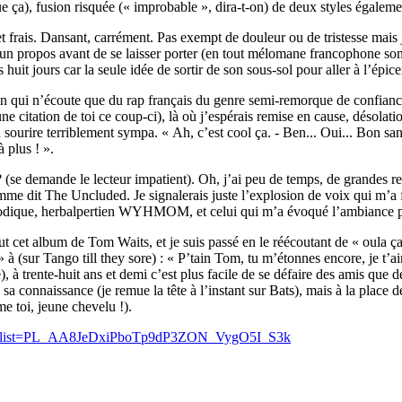
 que ça), fusion risquée (« improbable », dira-t-on) de deux styles égalem
 et frais. Dansant, carrément. Pas exempt de douleur ou de tristesse mais 
un propos avant de se laisser porter (en tout mélomane francophone sommei
it jours car la seule idée de sortir de son sous-sol pour aller à l’épicer
sin qui n’écoute que du rap français du genre semi-remorque de confian
une citation de toi ce coup-ci), là où j’espérais remise en cause, désolati
n sourire terriblement sympa. « Ah, c’est cool ça. - Ben... Oui... Bon san
à plus ! ».
? (se demande le lecteur impatient). Oh, j’ai peu de temps, de grandes r
mme dit The Uncluded. Je signalerais juste l’explosion de voix qui m’a fa
le parodique, herbalpertien WYHMOM, et celui qui m’a évoqué l’ambianc
out cet album de Tom Waits, et je suis passé en le réécoutant de « oula ça
» à (sur Tango till they sore) : « P’tain Tom, tu m’étonnes encore, je t
), à trente-huit ans et demi c’est plus facile de se défaire des amis que 
sa connaissance (je remue la tête à l’instant sur Bats), mais à la place d
 toi, jeune chevelu !).
I&list=PL_AA8JeDxiPboTp9dP3ZON_VygO5I_S3k