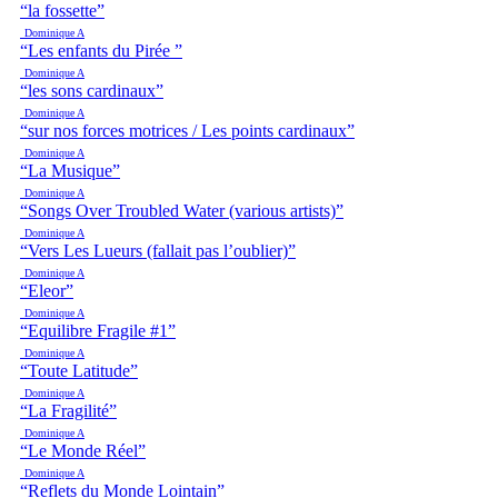
“la fossette”
Dominique A
“Les enfants du Pirée ”
Dominique A
“les sons cardinaux”
Dominique A
“sur nos forces motrices / Les points cardinaux”
Dominique A
“La Musique”
Dominique A
“Songs Over Troubled Water (various artists)”
Dominique A
“Vers Les Lueurs (fallait pas l’oublier)”
Dominique A
“Eleor”
Dominique A
“Equilibre Fragile #1”
Dominique A
“Toute Latitude”
Dominique A
“La Fragilité”
Dominique A
“Le Monde Réel”
Dominique A
“Reflets du Monde Lointain”