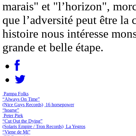
marais" et "l’horizon", mor
que l’adversité peut être la
histoire nous intéresse mons
grande et belle étape.
Pampa Folks
“Always On Time”
(Nice Guys Records)
16 horsepower
“hoarse”
Peter Piek
“Cut Out the Dying”
(Solaris Empire / Tron Records)
La Yegros
“Viene de Mi”