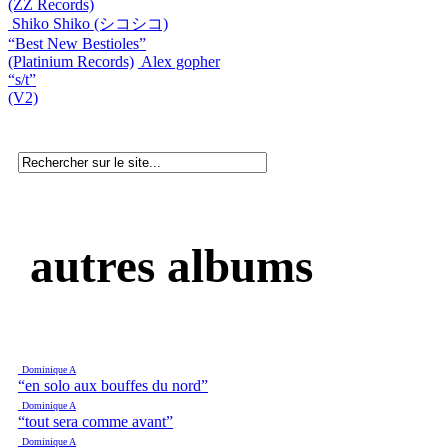
(ZZ Records)
Shiko Shiko (シコシコ)
“Best New Bestioles”
(Platinium Records)
Alex gopher
“s/t”
(V2)
autres albums
Dominique A
“en solo aux bouffes du nord”
Dominique A
“tout sera comme avant”
Dominique A