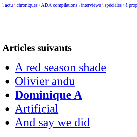
\
actu
\
chroniques
\
ADA compilations
\
interviews
\
spéciales
\
à pro
Articles suivants
A red season shade
Olivier andu
Dominique A
Artificial
And say we did