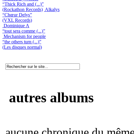
“Thick Rich and (...)”
(Rockathon Records)
Alkalys
“Chœur Delys”
(VXL Records)
Dominique A
“tout sera comme (...)”
Mechanism for people
“the others turn (...)”
(Les disques normal)
autres albums
aucune chronique du même 