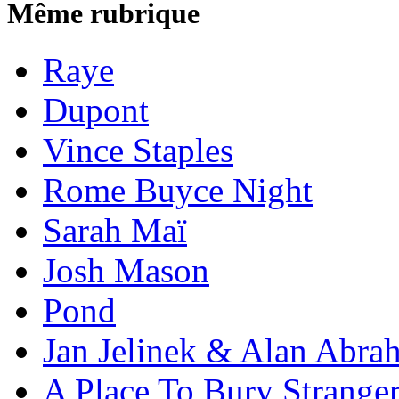
Même rubrique
Raye
Dupont
Vince Staples
Rome Buyce Night
Sarah Maï
Josh Mason
Pond
Jan Jelinek & Alan Abra
A Place To Bury Strange