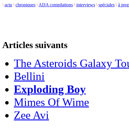
\
actu
\
chroniques
\
ADA compilations
\
interviews
\
spéciales
\
à pro
Articles suivants
The Asteroids Galaxy To
Bellini
Exploding Boy
Mimes Of Wime
Zee Avi