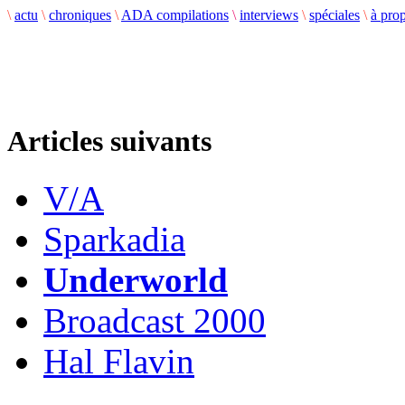
\
actu
\
chroniques
\
ADA compilations
\
interviews
\
spéciales
\
à pro
Articles suivants
V/A
Sparkadia
Underworld
Broadcast 2000
Hal Flavin