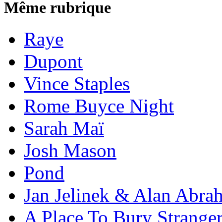
Même rubrique
Raye
Dupont
Vince Staples
Rome Buyce Night
Sarah Maï
Josh Mason
Pond
Jan Jelinek & Alan Abra
A Place To Bury Strange