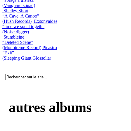
“abraça a tristeza”
(Vanguard squad)
Shelley Short
“A Cave, A Canoo”
(Hush Records)
Exsonvaldes
“time we spent togeth”
(Noise digger)
Stumbleine
“Deleted Scene”
(Monotreme Record)
Picastro
“Exit”
(Sleeping Giant Glossolia)
autres albums