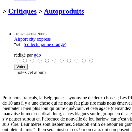
>
Critiques
>
Autoproduits
16 novembre 2006 /
Airport city express
“s/t”
(collectif jaune orange)
rédigé par
gdo
notez cet album
Pour nous français, la Belgique est synonyme de deux choses ; Les fri
de 10 ans il y a une chose qui ne nous fait plus rire mais nous émerve
bienfaiteur bien plus loin qu’outre quiévrain, et cela agace (demande
mauvaise humeur en disait long, et ces blagues sur le groupe en disai
s’y pauser surtout en l’absence de nouvelle de lou barlow, car c’est v
suis sûre. Leur mères sont lesbiennes. Sebadoh enfin de retour en gran
ont plein d’amis ". Il en sera ainsi sur ces 9 morceaux qui composent 