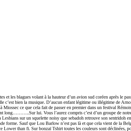
tes et les blagues volant à la hauteur d’un avion sud coréen après le p
ille c’est bien la musique. D’aucun enfant légitime ou illégitime de Ar
z à Miossec ce que cela fait de passer en premier dans un festival Rémo
ent long………..Sur lui. Vous l’aurez compris c’est d’un groupe de notre 
ia Lesbians sur un squelette noisy que sebadoh retrouve son sentridoh en
de forme. Sauf que Lou Barlow n’est pas là et que cela vient de la Belgi
ce Lower than fi. Sur bonzaï Tshirt toutes les couleurs sont déclinées, p