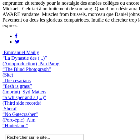
emprunter, zit remedy pour la nostalgie des années collèges ou encore 
Mickael.. Celui-ci à un traitement de son rang. Quand noir désir aura
AWARE vandame. Muscles from brussels, morceau que Daniel johnson au
Pavement ou deus les glorieux compatriotes. Inutile de chercher trop lo
express.
Emmanuel Mailly
“La Dynastie des (...)”
(Autoproduction)
Pan Parag
“The Blind Photograph”
(Site)
The cesarians
“flesh is grass”
(Imprint)
Syd Matters
“a whisper and a (...)”
(Third side records)
Sheraf
“No Gatecrasher”
(Porc-épic)
Aim
“Hinterland”