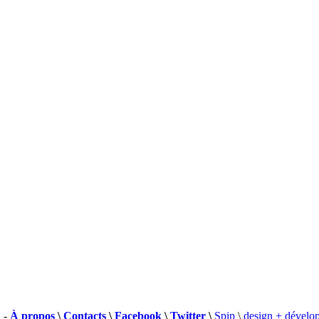
 -
À propos
\
Contacts
\
Facebook
\
Twitter
\
Spip
\
design + dévelo