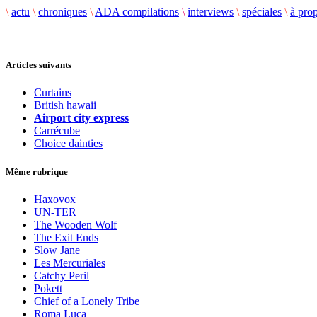
\
actu
\
chroniques
\
ADA compilations
\
interviews
\
spéciales
\
à pro
Articles suivants
Curtains
British hawaii
Airport city express
Carrécube
Choice dainties
Même rubrique
Haxovox
UN-TER
The Wooden Wolf
The Exit Ends
Slow Jane
Les Mercuriales
Catchy Peril
Pokett
Chief of a Lonely Tribe
Roma Luca