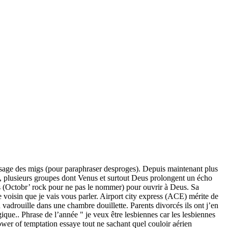
assage des migs (pour paraphraser desproges). Depuis maintenant plus
no, plusieurs groupes dont Venus et surtout Deus prolongent un écho
is (Octobr’ rock pour ne pas le nommer) pour ouvrir à Deus. Sa
voisin que je vais vous parler. Airport city express (ACE) mérite de
 vadrouille dans une chambre douillette. Parents divorcés ils ont j’en
que.. Phrase de l’année " je veux être lesbiennes car les lesbiennes
ower of temptation essaye tout ne sachant quel couloir aérien