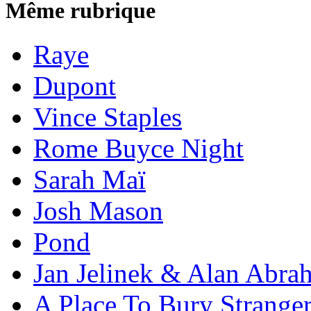
Même rubrique
Raye
Dupont
Vince Staples
Rome Buyce Night
Sarah Maï
Josh Mason
Pond
Jan Jelinek & Alan Abra
A Place To Bury Strange