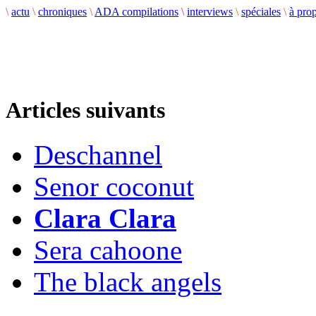
\
actu
\
chroniques
\
ADA compilations
\
interviews
\
spéciales
\
à pro
Articles suivants
Deschannel
Senor coconut
Clara Clara
Sera cahoone
The black angels