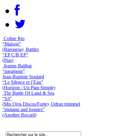
Coline Rio
“Maison”
(Baronesa)
Battles
“EP C/B EP”
(Pias)
Jeanne Balibar
“paramour”
Jean-Baptiste Soulard
“Le Silence et l’Eau”
(Horizon / Un Plan Simple)
The Battle Of Land & Sea
“S/t”
(Mis Ojos Discos/Forte)
Odran trümmel
“mutants and loonies”
(Another Record)