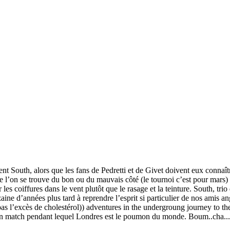
t South, alors que les fans de Pedretti et de Givet doivent eux connaît
e l’on se trouve du bon ou du mauvais côté (le tournoi c’est pour mars
es coiffures dans le vent plutôt que le rasage et la teinture. South, tri
aine d’années plus tard à reprendre l’esprit si particulier de nos amis 
pas l’excès de cholestérol)) adventures in the undergroung journey to th
, un match pendant lequel Londres est le poumon du monde. Boum..cha...