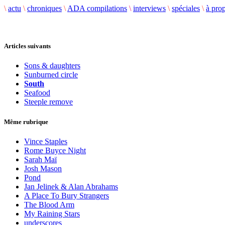
\
actu
\
chroniques
\
ADA compilations
\
interviews
\
spéciales
\
à pro
Articles suivants
Sons & daughters
Sunburned circle
South
Seafood
Steeple remove
Même rubrique
Vince Staples
Rome Buyce Night
Sarah Maï
Josh Mason
Pond
Jan Jelinek & Alan Abrahams
A Place To Bury Strangers
The Blood Arm
My Raining Stars
underscores