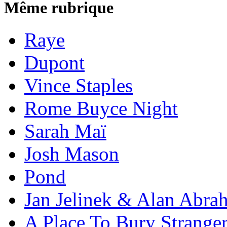
Même rubrique
Raye
Dupont
Vince Staples
Rome Buyce Night
Sarah Maï
Josh Mason
Pond
Jan Jelinek & Alan Abra
A Place To Bury Strange