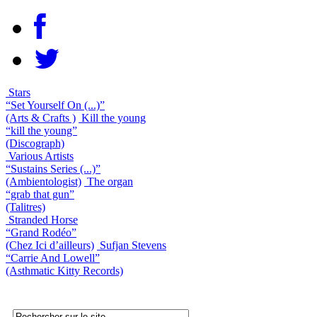
Stars
“Set Yourself On (...)”
(Arts & Crafts )
Kill the young
“kill the young”
(Discograph)
Various Artists
“Sustains Series (...)”
(Ambientologist)
The organ
“grab that gun”
(Talitres)
Stranded Horse
“Grand Rodéo”
(Chez Ici d’ailleurs)
Sufjan Stevens
“Carrie And Lowell”
(Asthmatic Kitty Records)