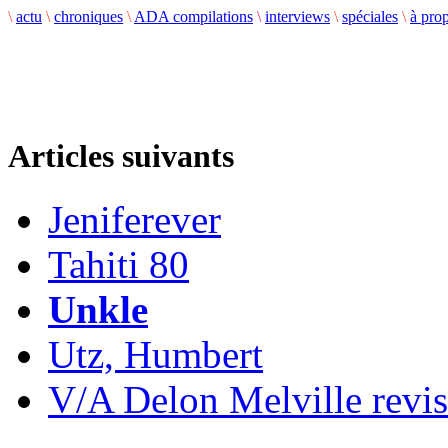
\
actu
\
chroniques
\
ADA compilations
\
interviews
\
spéciales
\
à pro
Articles suivants
Jeniferever
Tahiti 80
Unkle
Utz, Humbert
V/A Delon Melville revis