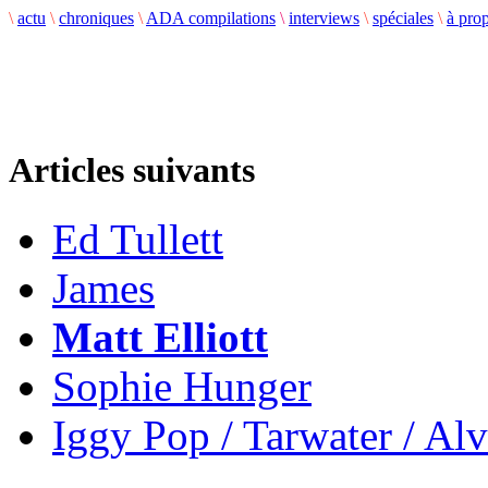
\
actu
\
chroniques
\
ADA compilations
\
interviews
\
spéciales
\
à pro
Articles suivants
Ed Tullett
James
Matt Elliott
Sophie Hunger
Iggy Pop / Tarwater / Al