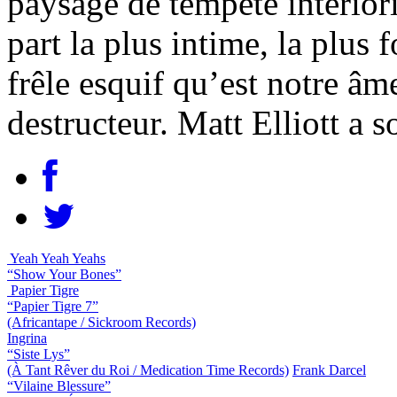
paysage de tempête intériori
part la plus intime, la plus 
frêle esquif qu’est notre âm
destructeur. Matt Elliott a 
Yeah Yeah Yeahs
“Show Your Bones”
Papier Tigre
“Papier Tigre 7”
(Africantape / Sickroom Records)
Ingrina
“Siste Lys”
(À Tant Rêver du Roi / Medication Time Records)
Frank Darcel
“Vilaine Blessure”